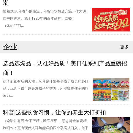
潮
随着2026年春节的临近，年货市场悄然升温。作为源
自中国香港、始于1926年的百年品牌，嘉顿
（Gar(###}...
企业
更多
选品选爆品，认准好品质！美日佳系列产品重磅招
商！
孩子们都有玩的天性，玩具是伴随每个孩子成长的必须
品，玩具不仅可以开发孩子的智力，还能锻炼孩子的想
象力...
科普|这些饮食习惯，让你的养生大打折扣
《论语》有云 食不厌精，脍不厌细 ，意思是食物要精
制细作；更有现代人耳熟能详的四个字病从口入，似乎