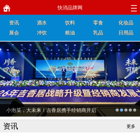
快消品牌网
资讯
酒水
饮料
零食
化妆品
展会
冲饮
粮油
乳品
日用品
小泡菜，大未来！吉香居携手经销商开启
2026新征程
资讯
更多