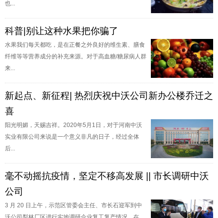
也...
科普|别让这种水果把你骗了
水果我们每天都吃，是在正餐之外良好的维生素、膳食
纤维等等营养成分的补充来源。对于高血糖/糖尿病人群
来...
新起点、新征程| 热烈庆祝中沃公司新办公楼乔迁之
喜
阳光明媚，天赐吉祥。2020年5月1日，对于河南中沃
实业有限公司来说是一个意义非凡的日子，经过全体
后...
毫不动摇抗疫情，坚定不移高发展 || 市长调研中沃
公司
3 月 20 日上午，示范区管委会主任、市长石迎军到中
沃公司梨林厂区进行实地调研企业复工复产情况，在...