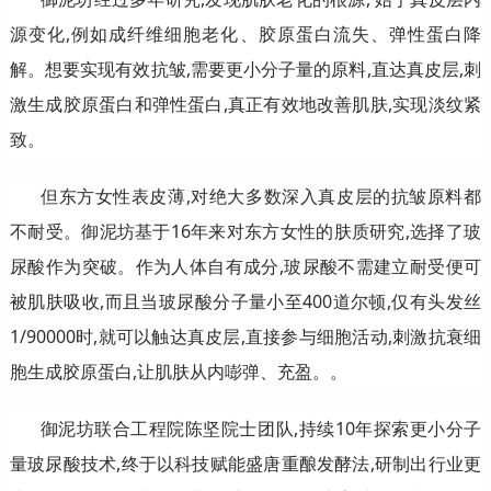
源变化,例如成纤维细胞老化、胶原蛋白流失、弹性蛋白降
解。想要实现有效抗皱,需要更小分子量的原料,直达真皮层,刺
激生成胶原蛋白和弹性蛋白,真正有效地改善肌肤,实现淡纹紧
致。
但东方女性表皮薄,对绝大多数深入真皮层的抗皱原料都
不耐受。御泥坊基于16年来对东方女性的肤质研究,选择了玻
尿酸作为突破。作为人体自有成分,玻尿酸不需建立耐受便可
被肌肤吸收,而且当玻尿酸分子量小至400道尔顿,仅有头发丝
1/90000时,就可以触达真皮层,直接参与细胞活动,刺激抗衰细
胞生成胶原蛋白,让肌肤从内嘭弹、充盈。。
御泥坊联合工程院陈坚院士团队,持续10年探索更小分子
量玻尿酸技术,终于以科技赋能盛唐重酿发酵法,研制出行业更