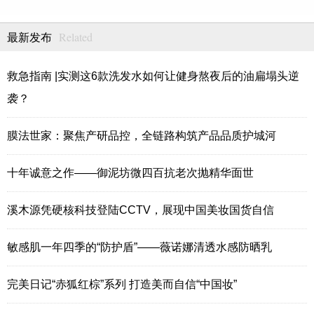
Related
最新发布
救急指南 |实测这6款洗发水如何让健身熬夜后的油扁塌头逆
袭？
膜法世家：聚焦产研品控，全链路构筑产品品质护城河
十年诚意之作——御泥坊微四百抗老次抛精华面世
溪木源凭硬核科技登陆CCTV，展现中国美妆国货自信
敏感肌一年四季的“防护盾”——薇诺娜清透水感防晒乳
完美日记“赤狐红棕”系列 打造美而自信“中国妆”