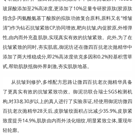
玻尿酸添加至2%高浓度,更添加了10%足量专研胶原肽(胶原肽
指含β-丙氨酰氨基丁酸胺的拟肽功效复合原料,原料又名“维皱
清”)作为钻石抗皱紧致CP,协同增效,靶向抗皱,内促胶原,外维弹
性,由内而外充盈肌肤,实现真实有效的抗皱紧致。此外,为了在
抗皱紧致的同时,夯实肌底,御泥坊还在微四百抗老次抛精华中
添加了两大维稳成分,即2%高浓度依克多因和0.2%羟基积雪草
甙,帮助肌肤抵御外界刺激,夯实肌肤地基。
从抗皱到修护,多维配方思路让微四百抗老次抛精华具备
了更真实有效的抗皱紧致功效。御泥坊联合瑞士SGS检测机
构,对33名30岁以上的真人进行了实验亲证,经使用御泥坊微四
百抗老次抛精华28天后,皮肤皱纹面积占比减少35.9%,皮肤紧
致度提升14.9%,肌肤由内而外淡化细纹,明显紧致立体,重现年
轻轮廓。