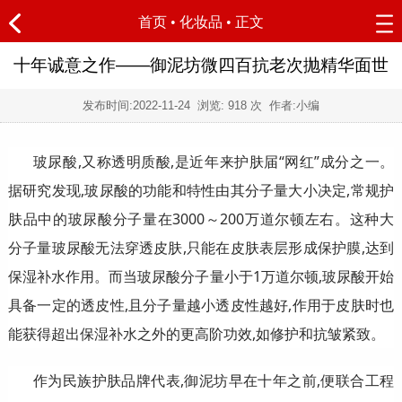
首页
•
化妆品
• 正文
十年诚意之作——御泥坊微四百抗老次抛精华面世
发布时间:
2022-11-24
浏览:
918 次 作者:小编
玻尿酸,又称透明质酸,是近年来护肤届“网红”成分之一。
据研究发现,玻尿酸的功能和特性由其分子量大小决定,常规护
肤品中的玻尿酸分子量在3000～200万道尔顿左右。这种大
分子量玻尿酸无法穿透皮肤,只能在皮肤表层形成保护膜,达到
保湿补水作用。而当玻尿酸分子量小于1万道尔顿,玻尿酸开始
具备一定的透皮性,且分子量越小透皮性越好,作用于皮肤时也
能获得超出保湿补水之外的更高阶功效,如修护和抗皱紧致。
作为民族护肤品牌代表,御泥坊早在十年之前,便联合工程