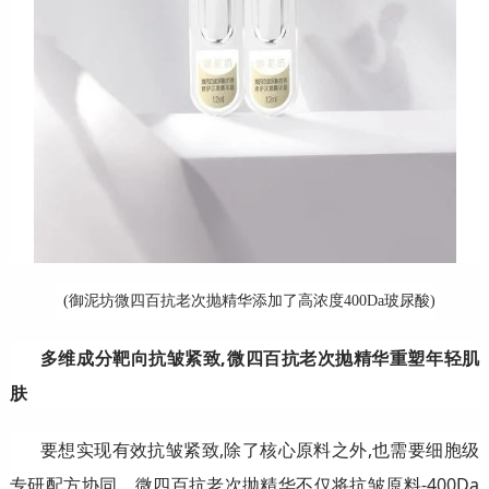
(御泥坊微四百抗老次抛精华添加了高浓度400Da玻尿酸)
多维成分靶向抗皱紧致,微四百抗老次抛精华重塑年轻肌
肤
要想实现有效抗皱紧致,除了核心原料之外,也需要细胞级
专研配方协同。微四百抗老次抛精华不仅将抗皱原料-400Da