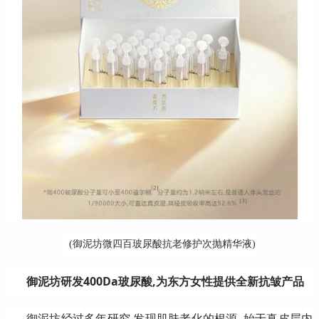
(御泥坊微四百玻尿酸抗老修护次抛精华液)
御泥坊研发400Da玻尿酸,为东方女性提供全新抗皱产品
御泥坊经过多年研究,发现肌肤老化的根源, 始于真皮层内