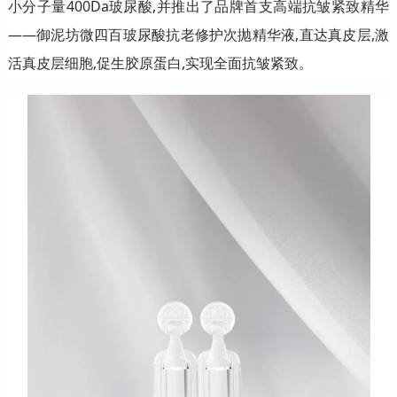
小分子量400Da玻尿酸,并推出了品牌首支高端抗皱紧致精华
——御泥坊微四百玻尿酸抗老修护次抛精华液,直达真皮层,激
活真皮层细胞,促生胶原蛋白,实现全面抗皱紧致。