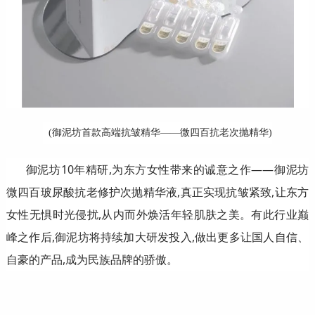
(御泥坊首款高端抗皱精华——微四百抗老次抛精华)
御泥坊10年精研,为东方女性带来的诚意之作——御泥坊
微四百玻尿酸抗老修护次抛精华液,真正实现抗皱紧致,让东方
女性无惧时光侵扰,从内而外焕活年轻肌肤之美。有此行业巅
峰之作后,御泥坊将持续加大研发投入,做出更多让国人自信、
自豪的产品,成为民族品牌的骄傲。