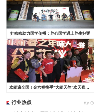
娃哈哈助力国学传播：养心国学遇上养生好粥
欢闹遍全国！金六福携手“大闹天竺”欢天喜地拜早年！
行业热点
更多