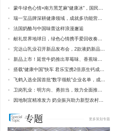
·
蒙牛绿色心情×南方黑芝麻“健康冰”，国民双雄联手定义夏日养生新刚需
·
瑞一宝品牌深耕健康领域，成就多功能营养产品的卓越效果
·
法国奶酪与中国味蕾这样浪漫邂逅
·
献礼世界地球日，绿色心情携手爱回收奏响绿色公益创新进行曲
·
完达山乳业召开新品发布会，2款液奶新品获盛赞
·
新品上市！延世牛奶推出草莓味、香蕉味牛乳饮品300ml迷你款
·
搭载“健康中国”快车 君乐宝携2倍原生钙成人奶粉奔向专业营养时代
·
飞鹤入选全国首批“数字领航”企业名单，成唯一获国家级认定乳企
·
卫岗乳业：明方向、勇担当，致力全面推动企业高质量发展
·
因地制宜精准发力 奶业振兴助力新型农村集体经济
更多策划专题