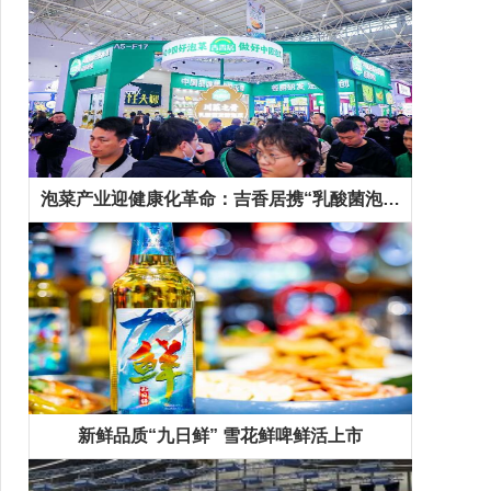
泡菜产业迎健康化革命：吉香居携“乳酸菌泡菜”等新品抢占千亿市场先机
新鲜品质“九日鲜” 雪花鲜啤鲜活上市
精彩专题