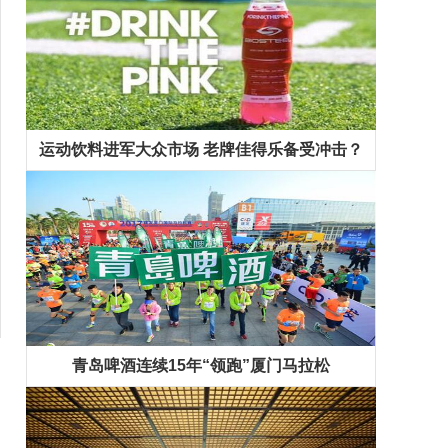
运动饮料进军大众市场 老牌佳得乐备受冲击？
青岛啤酒连续15年“领跑”厦门马拉松