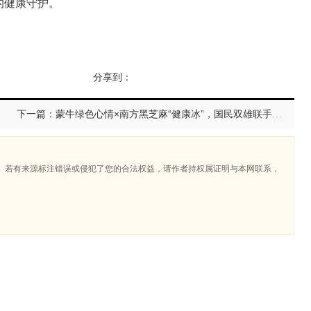
的健康守护。
分享到：
下一篇：蒙牛绿色心情×南方黑芝麻“健康冰”，国民双雄联手定义夏日养生新刚需
。若有来源标注错误或侵犯了您的合法权益，请作者持权属证明与本网联系，