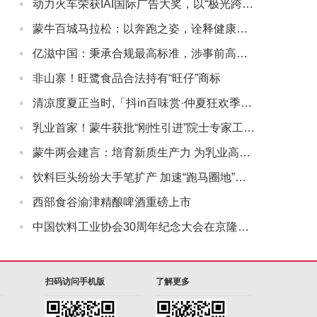
·
动力火车荣获IAI国际广告大奖，以“极光跨年”打造差异化品牌印记
·
蒙牛百城马拉松：以奔跑之姿，诠释健康中国“新态度”
·
亿滋中国：秉承合规最高标准，涉事前高管即时离职
·
非山寨！旺鹭食品合法持有“旺仔”商标
·
清凉度夏正当时,「抖in百味赏·仲夏狂欢季」多重玩法助力行业商家引爆夏日经济
·
乳业首家！蒙牛获批“刚性引进”院士专家工作站持续深耕新质生产力
·
蒙牛两会建言：培育新质生产力 为乳业高质量发展注入创新力量
·
饮料巨头纷纷大手笔扩产 加速“跑马圈地”巩固领先优势
·
西部食谷渝津精酿啤酒重磅上市
·
中国饮料工业协会30周年纪念大会在京隆重召开，康师傅受邀参会
扫码访问手机版
了解更多