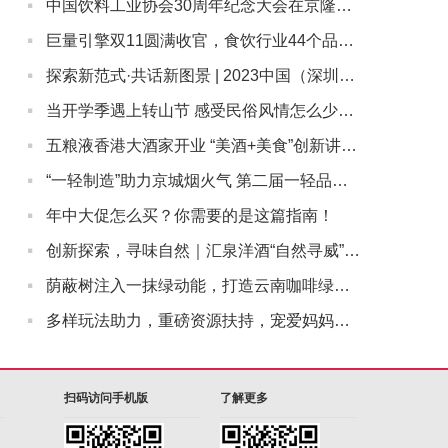
·
中国饮料工业协会30周年纪念大会在京隆重召开，康师傅受邀参会
·
巨量引擎双11圆满收官，食饮行业44个品牌GMV超千万
·
探索新范式·共话新图景 | 2023中国（深圳）新茶饮大会顺利启幕
·
当开学季遇上转山节 感受民俗风情怎么少的了金口健防蛀漱口水
·
五粮液香港大酒家开业 “美酒+美食”创新讲好中国白酒故事
·
“一轻制造”助力京城烟火气 第二届一轻品牌嘉年华拉开帷幕
·
年中大促怎么买？你需要的是这篇指南！
·
创新探索，寻味自然｜汇泉洋酒“自然寻威”二次陈年威士忌体验活动举办
·
荫蔽树注入一抹绿动能，打造云南咖啡绿色经济发展强引擎
·
多样玩法助力，重磅资源扶持，宠爱妈妈，就左滑逛抖音商城
扫码访问手机版
了解更多