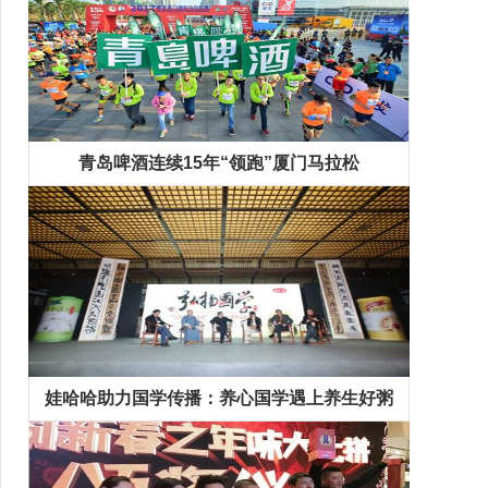
青岛啤酒连续15年“领跑”厦门马拉松
娃哈哈助力国学传播：养心国学遇上养生好粥