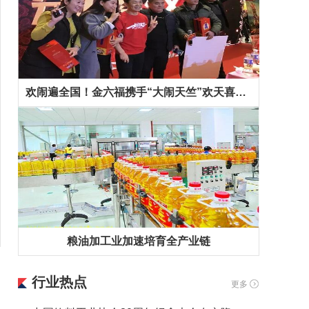
欢闹遍全国！金六福携手“大闹天竺”欢天喜地拜早年！
粮油加工业加速培育全产业链
行业热点
更多