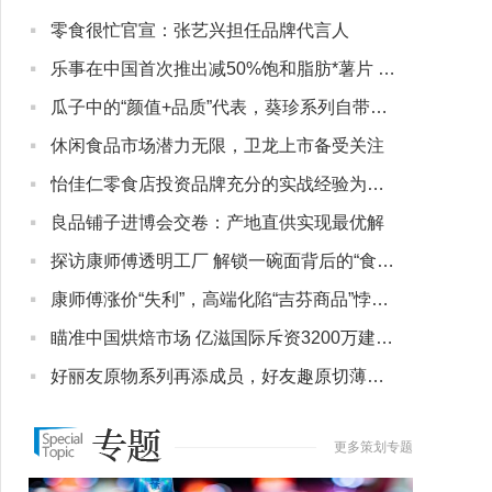
·
零食很忙官宣：张艺兴担任品牌代言人
·
乐事在中国首次推出减50%饱和脂肪*薯片 带来轻负担零食优选
·
瓜子中的“颜值+品质”代表，葵珍系列自带强者属性
·
休闲食品市场潜力无限，卫龙上市备受关注
·
怡佳仁零食店投资品牌充分的实战经验为你解答如何提升营业额
·
良品铺子进博会交卷：产地直供实现最优解
·
探访康师傅透明工厂 解锁一碗面背后的“食安密码”
·
康师傅涨价“失利”，高端化陷“吉芬商品”悖论？
·
瞄准中国烘焙市场 亿滋国际斥资3200万建设“奥利奥云朵蛋糕”
·
好丽友原物系列再添成员，好友趣原切薄片引领“食”尚
更多策划专题