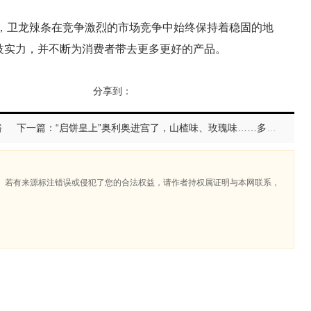
，卫龙辣条在竞争激烈的市场竞争中始终保持着稳固的地
技实力，并不断为消费者带去更多更好的产品。
分享到：
裕
下一篇：“启饼皇上”奥利奥进宫了，山楂味、玫瑰味……多款新口味来袭！
。若有来源标注错误或侵犯了您的合法权益，请作者持权属证明与本网联系，