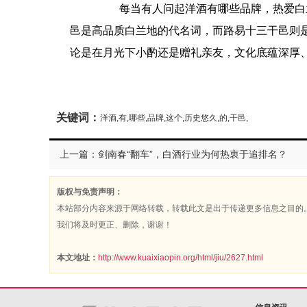
每当有人问起洋酒有哪些品牌，热爱白兰
邑是高品质白兰地的代名词，而路易十三干邑则
论是在月光下小酌还是赠礼亲友，文化底蕴深厚
关键词：
洋酒,有,哪些,品牌,这个,历史悠久,的,干邑,
上一篇：剑南春“翻车”，白酒行业为何热衷于追排名？
版权与免责声明：
本站部分内容来源于网络转载，转载此文是出于传递更多信息之目的
我们将及时更正、删除，谢谢！
本文地址：
http://www.kuaixiaopin.org/html/jiu/2627.html