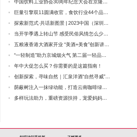
·
中国饮料工业协会30周年纪念大会在京隆重召开，康师傅受邀参会
·
巨量引擎双11圆满收官，食饮行业44个品牌GMV超千万
·
探索新范式·共话新图景 | 2023中国（深圳）新茶饮大会顺利启幕
·
当开学季遇上转山节 感受民俗风情怎么少的了金口健防蛀漱口水
·
五粮液香港大酒家开业 “美酒+美食”创新讲好中国白酒故事
·
“一轻制造”助力京城烟火气 第二届一轻品牌嘉年华拉开帷幕
·
年中大促怎么买？你需要的是这篇指南！
·
创新探索，寻味自然｜汇泉洋酒“自然寻威”二次陈年威士忌体验活动举办
·
荫蔽树注入一抹绿动能，打造云南咖啡绿色经济发展强引擎
·
多样玩法助力，重磅资源扶持，宠爱妈妈，就左滑逛抖音商城