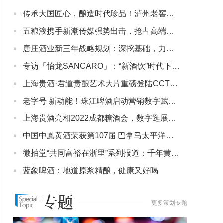
·
传承大国匠心，酿造时代珍品！泸州老窖新品六年窖头曲·珍品上市
·
五粮液携手新潮传媒强势出击，抢占高端商务宴饮场景扩大品牌声量
·
唐庄酒业新三年战略规划：深挖基础，力争酱酒第三梯队
·
专访「怡龙SANCARO」：“新酒饮”时代下，微醺的年轻人可能不够用了
·
上海贵酒·君道贵酿艺术大片重磅登陆CCTV 进阶诠释东方人文高端酱酒品牌定位
·
老字号 新动能！珠江啤酒启动营销数字赋能新征程
·
上海贵酒亮相2022成都糖酒会，数字逛展创新白酒“未来式”体验
·
中国中鳯黄酒荣获第107届 巴拿马太平洋万国博览会唯一银奖
·
微拍堂“共同富裕在浙里”系列报道：千年黄酒酿出“共富”新味道
·
蓝象啤酒：地道原浆精酿，健康又好喝
更多策划专题