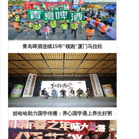
青岛啤酒连续15年“领跑”厦门马拉松
娃哈哈助力国学传播：养心国学遇上养生好粥