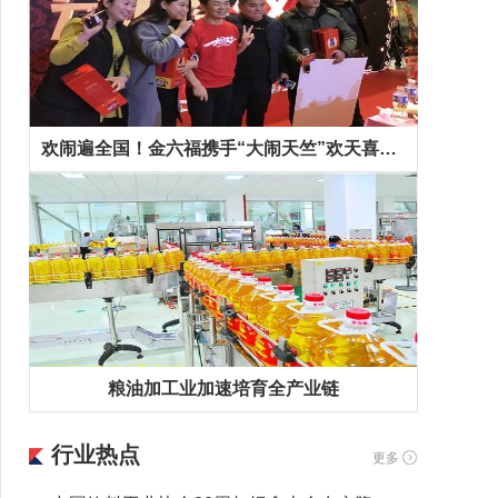
欢闹遍全国！金六福携手“大闹天竺”欢天喜地拜早年！
粮油加工业加速培育全产业链
行业热点
更多