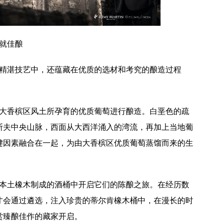
就佳酿
湛技艺中，还蕴藏在优质的选材和考究的酿造过程
香槟区风土所孕育的优质葡萄进行酿造。白垩色的疏
斯夫中央山脉，西面从大西洋涌入的湾流，再加上当地葡
键因素融合在一起，为由大香槟区优质葡萄蒸馏而来的生
土橡木制成的酒桶中开启它们的陈酿之旅。在经历数
才会通过遴选，注入珍贵的蒂尔肯橡木桶中，在漫长的时
赏臻酿佳作的藏家开启。