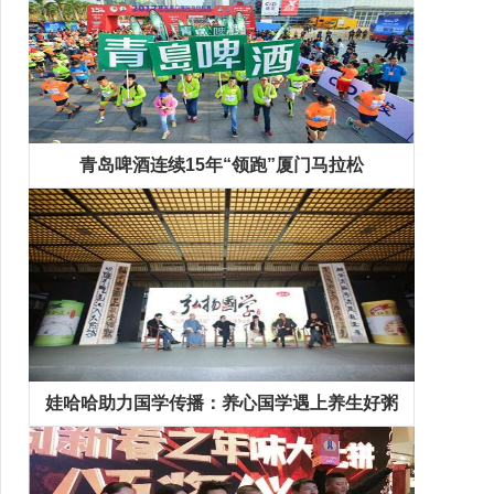
青岛啤酒连续15年“领跑”厦门马拉松
娃哈哈助力国学传播：养心国学遇上养生好粥