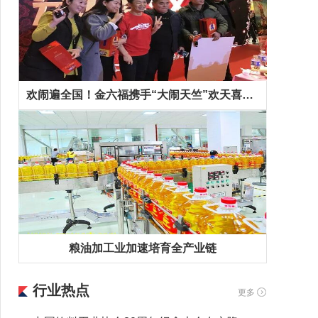
欢闹遍全国！金六福携手“大闹天竺”欢天喜地拜早年！
粮油加工业加速培育全产业链
行业热点
更多