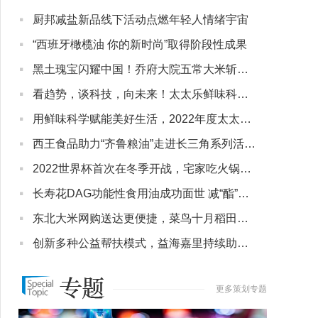
·
厨邦减盐新品线下活动点燃年轻人情绪宇宙
·
“西班牙橄榄油 你的新时尚”取得阶段性成果
·
黑土瑰宝闪耀中国！乔府大院五常大米斩获金奖第一
·
看趋势，谈科技，向未来！太太乐鲜味科学研讨会擎起产业创新大旗
·
用鲜味科学赋能美好生活，2022年度太太乐新品重磅推出
·
西王食品助力“齐鲁粮油”走进长三角系列活动·上海产销云上行举办
·
2022世界杯首次在冬季开战，宅家吃火锅看比赛当然要选好人家！
·
长寿花DAG功能性食用油成功面世 减“酯”赋能国民健康新食代
·
东北大米网购送达更便捷，菜鸟十月稻田长沙定制分仓正式开仓
·
创新多种公益帮扶模式，益海嘉里持续助力乡村振兴
更多策划专题