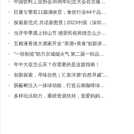
·
中国饮料工业协会30周年纪念大会在京隆重召开，康师傅受邀参会
·
巨量引擎双11圆满收官，食饮行业44个品牌GMV超千万
·
探索新范式·共话新图景 | 2023中国（深圳）新茶饮大会顺利启幕
·
当开学季遇上转山节 感受民俗风情怎么少的了金口健防蛀漱口水
·
五粮液香港大酒家开业 “美酒+美食”创新讲好中国白酒故事
·
“一轻制造”助力京城烟火气 第二届一轻品牌嘉年华拉开帷幕
·
年中大促怎么买？你需要的是这篇指南！
·
创新探索，寻味自然｜汇泉洋酒“自然寻威”二次陈年威士忌体验活动举办
·
荫蔽树注入一抹绿动能，打造云南咖啡绿色经济发展强引擎
·
多样玩法助力，重磅资源扶持，宠爱妈妈，就左滑逛抖音商城