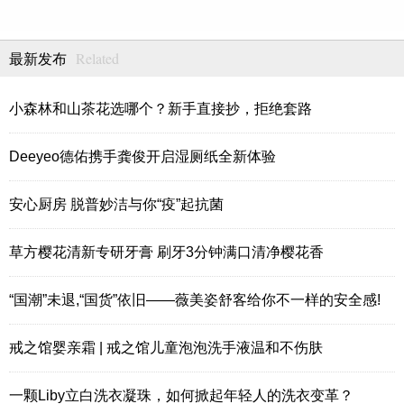
Related
最新发布
小森林和山茶花选哪个？新手直接抄，拒绝套路
Deeyeo德佑携手龚俊开启湿厕纸全新体验
安心厨房 脱普妙洁与你“疫”起抗菌
草方樱花清新专研牙膏 刷牙3分钟满口清净樱花香
“国潮”未退,“国货”依旧——薇美姿舒客给你不一样的安全感!
戒之馆婴亲霜 | 戒之馆儿童泡泡洗手液温和不伤肤
一颗Liby立白洗衣凝珠，如何掀起年轻人的洗衣变革？