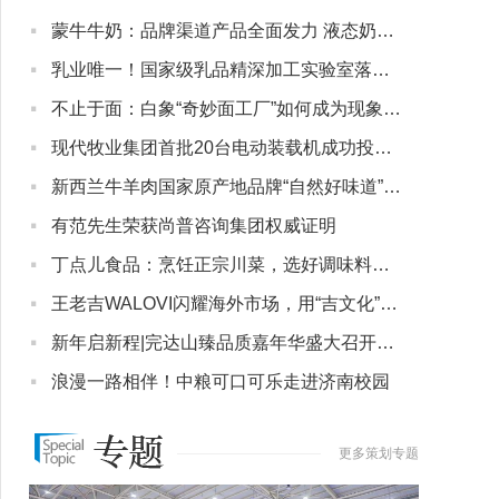
·
蒙牛牛奶：品牌渠道产品全面发力 液态奶基本盘稳了
·
乳业唯一！国家级乳品精深加工实验室落地蒙牛，以科研实力引领行业升级
·
不止于面：白象“奇妙面工厂”如何成为现象级情绪地标？
·
现代牧业集团首批20台电动装载机成功投运，开启绿色牧场新纪元
·
新西兰牛羊肉国家原产地品牌“自然好味道” 在华焕新启航
·
有范先生荣获尚普咨询集团权威证明
·
丁点儿食品：烹饪正宗川菜，选好调味料是关键！强烈推荐几款高品质特色川调
·
王老吉WALOVI闪耀海外市场，用“吉文化”对话世界
·
新年启新程|完达山臻品质嘉年华盛大召开，打响2024龙年“开门红”营销战
·
浪漫一路相伴！中粮可口可乐走进济南校园
更多策划专题