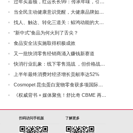
·
过年买嘉顿，红运长长99：传承年味，引领新春礼潮
·
当全民主动健康意识觉醒，大健康品牌如何与用户“深度同行”？
·
找人、触达、转化三道关：鲸鸿动能的大健康营销实战解法
·
“新中式”食品为何火到了舌尖？
·
食品安全法实施取得积极成效
·
又一批快消零售经销商涌入赚钱新赛道
·
快消行业乱象：线下零售混战 ，但价格战没有赢家
·
上半年最终消费对经济增长贡献率达52%
·
Cosmopet 昆虫蛋白宠物零食获多项国际认证
·
《权威背书 + 媒体聚焦！舒比奇 CBME 再亮相，敏感肌纸尿裤成母婴护理新焦点》
扫码访问手机版
了解更多