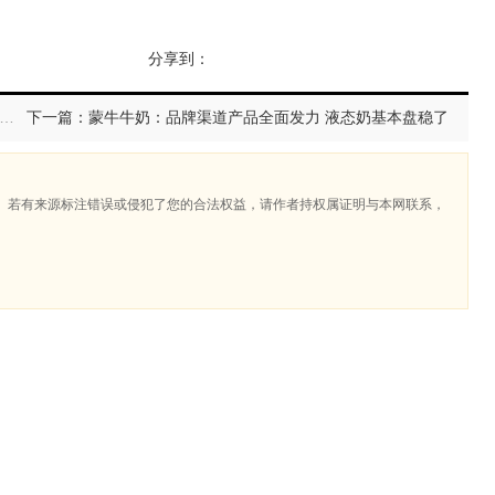
分享到：
篇：不止于面：白象“奇妙面工厂”如何成为现象级情绪地标？
下一篇：蒙牛牛奶：品牌渠道产品全面发力 液态奶基本盘稳了
。若有来源标注错误或侵犯了您的合法权益，请作者持权属证明与本网联系，