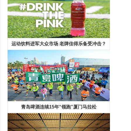
运动饮料进军大众市场 老牌佳得乐备受冲击？
青岛啤酒连续15年“领跑”厦门马拉松