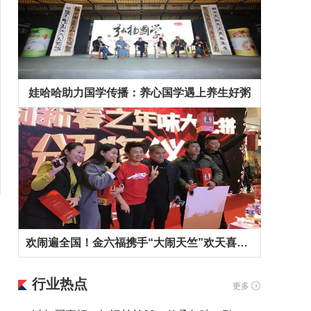
娃哈哈助力国学传播：养心国学遇上养生好粥
欢闹遍全国！金六福携手“大闹天竺”欢天喜地拜早年！
行业热点
更多