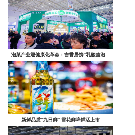
泡菜产业迎健康化革命：吉香居携“乳酸菌泡菜”等新品抢占千亿市场先机
新鲜品质“九日鲜” 雪花鲜啤鲜活上市
精彩专题