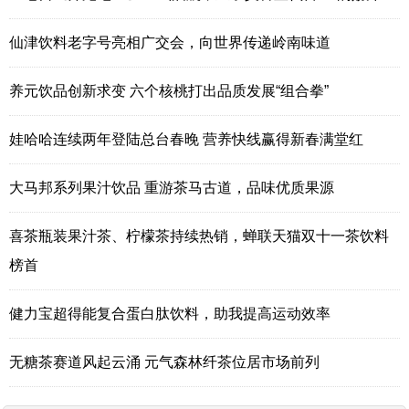
仙津饮料老字号亮相广交会，向世界传递岭南味道
养元饮品创新求变 六个核桃打出品质发展“组合拳”
娃哈哈连续两年登陆总台春晚 营养快线赢得新春满堂红
大马邦系列果汁饮品 重游茶马古道，品味优质果源
喜茶瓶装果汁茶、柠檬茶持续热销，蝉联天猫双十一茶饮料
榜首
健力宝超得能复合蛋白肽饮料，助我提高运动效率
无糖茶赛道风起云涌 元气森林纤茶位居市场前列