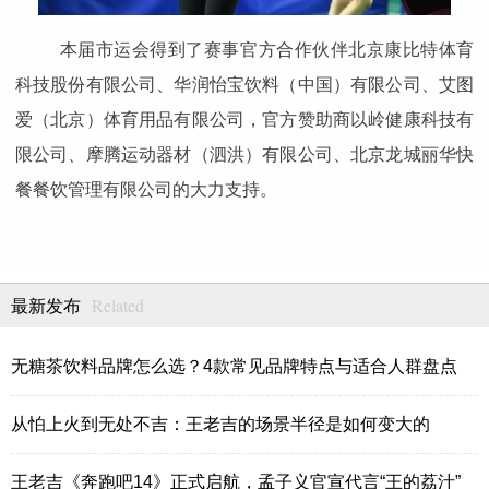
本届市运会得到了赛事官方合作伙伴北京康比特体育
科技股份有限公司、华润怡宝饮料（中国）有限公司、艾图
爱（北京）体育用品有限公司，官方赞助商以岭健康科技有
限公司、摩腾运动器材（泗洪）有限公司、北京龙城丽华快
餐餐饮管理有限公司的大力支持。
Related
最新发布
无糖茶饮料品牌怎么选？4款常见品牌特点与适合人群盘点
从怕上火到无处不吉：王老吉的场景半径是如何变大的
王老吉《奔跑吧14》正式启航，孟子义官宣代言“王的荔汁”