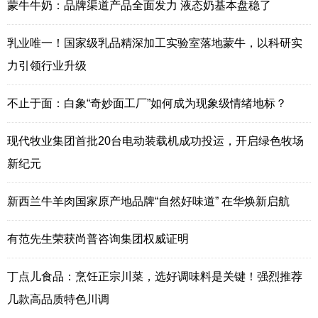
蒙牛牛奶：品牌渠道产品全面发力 液态奶基本盘稳了
乳业唯一！国家级乳品精深加工实验室落地蒙牛，以科研实
力引领行业升级
不止于面：白象“奇妙面工厂”如何成为现象级情绪地标？
现代牧业集团首批20台电动装载机成功投运，开启绿色牧场
新纪元
新西兰牛羊肉国家原产地品牌“自然好味道” 在华焕新启航
有范先生荣获尚普咨询集团权威证明
丁点儿食品：烹饪正宗川菜，选好调味料是关键！强烈推荐
几款高品质特色川调