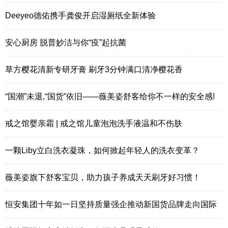
Deeyeo德佑携手龚俊开启湿厕纸全新体验
安心厨房 脱普妙洁与你“疫”起抗菌
草方樱花清新专研牙膏 刷牙3分钟满口清净樱花香
“国潮”未退,“国货”依旧——薇美姿舒客给你不一样的安全感!
戒之馆婴亲霜 | 戒之馆儿童泡泡洗手液温和不伤肤
一颗Liby立白洗衣凝珠，如何掀起年轻人的洗衣变革？
薇美姿旗下舒客宝贝，助力孩子养成天天刷牙好习惯！
恒安集团十年如一日坚持质量强企推动新国货品牌走向国际