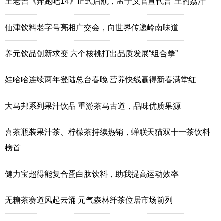
王老吉《奔跑吧14》正式启航，孟子义官宣代言“王的荔汁”
仙津饮料老字号亮相广交会，向世界传递岭南味道
养元饮品创新求变 六个核桃打出品质发展“组合拳”
娃哈哈连续两年登陆总台春晚 营养快线赢得新春满堂红
大马邦系列果汁饮品 重游茶马古道，品味优质果源
喜茶瓶装果汁茶、柠檬茶持续热销，蝉联天猫双十一茶饮料
榜首
健力宝超得能复合蛋白肽饮料，助我提高运动效率
无糖茶赛道风起云涌 元气森林纤茶位居市场前列