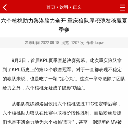
首页
•
饮料
• 正文
六个核桃助力黎洛脑力全开 重庆狼队厚积薄发稳赢夏
季赛
发布时间:
2022-09-18
浏览:
1207 次 作者:kxpw
9月3日，首届KPL夏季赛总决赛落幕。此次重庆狼队拿
到了KPL历史上的第13个联赛冠军。对于一直都表现不稳定
的狼队来说，也是吃了一颗 “定心丸”。这次一举夺魁除了团队
给力之外，六个核桃无疑成了隐形“功臣”。
从狼队教练黎洛因饮用六个核桃战胜TTG锁定季后赛，
六个核桃助力狼队在比赛中取得阶段性胜利。而后粉丝后援
们也是不遗余力地为六个核桃“表功”，甚至一则混剪的MV被