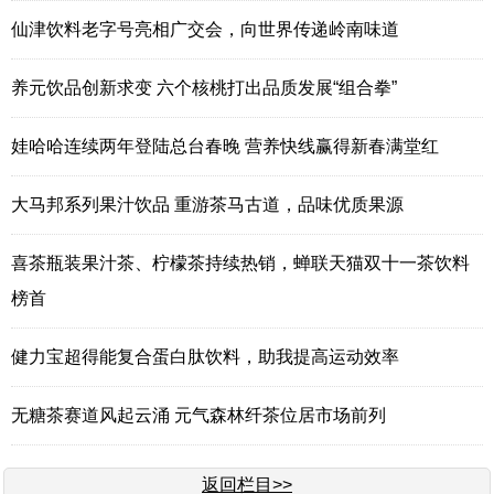
仙津饮料老字号亮相广交会，向世界传递岭南味道
养元饮品创新求变 六个核桃打出品质发展“组合拳”
娃哈哈连续两年登陆总台春晚 营养快线赢得新春满堂红
大马邦系列果汁饮品 重游茶马古道，品味优质果源
喜茶瓶装果汁茶、柠檬茶持续热销，蝉联天猫双十一茶饮料
榜首
健力宝超得能复合蛋白肽饮料，助我提高运动效率
无糖茶赛道风起云涌 元气森林纤茶位居市场前列
返回栏目>>