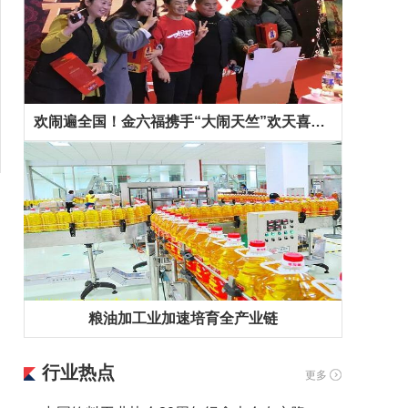
欢闹遍全国！金六福携手“大闹天竺”欢天喜地拜早年！
粮油加工业加速培育全产业链
行业热点
更多