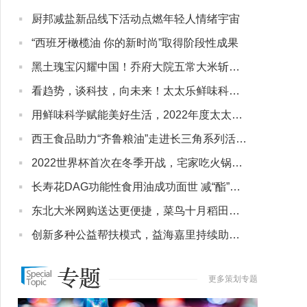
·
厨邦减盐新品线下活动点燃年轻人情绪宇宙
·
“西班牙橄榄油 你的新时尚”取得阶段性成果
·
黑土瑰宝闪耀中国！乔府大院五常大米斩获金奖第一
·
看趋势，谈科技，向未来！太太乐鲜味科学研讨会擎起产业创新大旗
·
用鲜味科学赋能美好生活，2022年度太太乐新品重磅推出
·
西王食品助力“齐鲁粮油”走进长三角系列活动·上海产销云上行举办
·
2022世界杯首次在冬季开战，宅家吃火锅看比赛当然要选好人家！
·
长寿花DAG功能性食用油成功面世 减“酯”赋能国民健康新食代
·
东北大米网购送达更便捷，菜鸟十月稻田长沙定制分仓正式开仓
·
创新多种公益帮扶模式，益海嘉里持续助力乡村振兴
更多策划专题