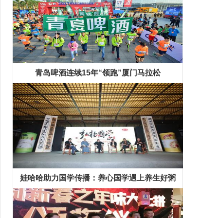
青岛啤酒连续15年“领跑”厦门马拉松
娃哈哈助力国学传播：养心国学遇上养生好粥