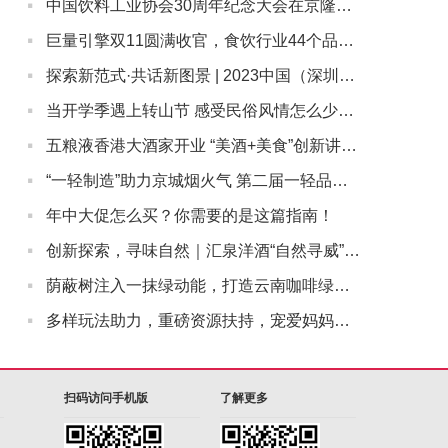
·
中国饮料工业协会30周年纪念大会在京隆重召开，康师傅受邀参会
·
巨量引擎双11圆满收官，食饮行业44个品牌GMV超千万
·
探索新范式·共话新图景 | 2023中国（深圳）新茶饮大会顺利启幕
·
当开学季遇上转山节 感受民俗风情怎么少的了金口健防蛀漱口水
·
五粮液香港大酒家开业 “美酒+美食”创新讲好中国白酒故事
·
“一轻制造”助力京城烟火气 第二届一轻品牌嘉年华拉开帷幕
·
年中大促怎么买？你需要的是这篇指南！
·
创新探索，寻味自然｜汇泉洋酒“自然寻威”二次陈年威士忌体验活动举办
·
荫蔽树注入一抹绿动能，打造云南咖啡绿色经济发展强引擎
·
多样玩法助力，重磅资源扶持，宠爱妈妈，就左滑逛抖音商城
扫码访问手机版
了解更多