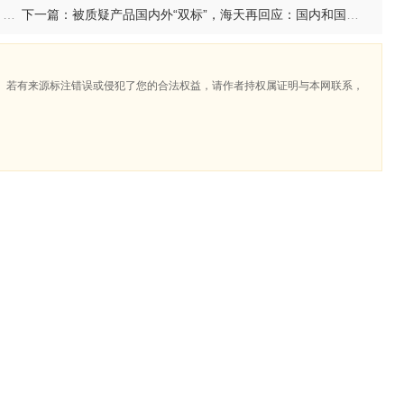
上一篇：广式经典：胡姬花花生油做的白切鸡，鲜香爽滑，鸡味十足！
下一篇：被质疑产品国内外“双标”，海天再回应：国内和国际市场，公司均销售含食品添加剂的产品及不含食品添加剂的产品
。若有来源标注错误或侵犯了您的合法权益，请作者持权属证明与本网联系，