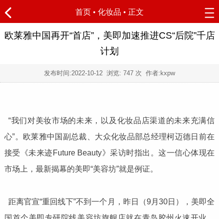
首页
•
化妆品
• 正文
欧莱雅中国再开“首店”，美即加速推进CS“后院”千店
计划
发布时间:
2022-10-12
浏览:
747 次 作者:kxpw
“我们对美妆市场的未来，以及化妆品店渠道的未来充满信
心”。欧莱雅中国副总裁、大众化妆品部总经理柯迈德日前在
接受《未来迹Future Beauty》采访时指出。这一信心体现在
市场上，最新揭幕的美即“美容坊”就是例证。
距离官宣“重回线下”不到一个月，昨日（9月30日），美即全
国首个美即专研院线美容坊旗舰店就在青岛胶州火速开业，