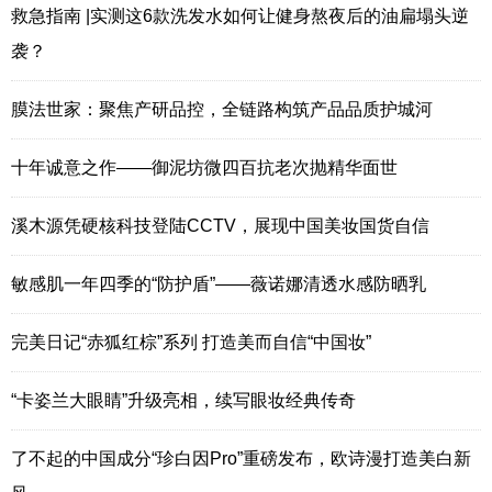
救急指南 |实测这6款洗发水如何让健身熬夜后的油扁塌头逆
袭？
膜法世家：聚焦产研品控，全链路构筑产品品质护城河
十年诚意之作——御泥坊微四百抗老次抛精华面世
溪木源凭硬核科技登陆CCTV，展现中国美妆国货自信
敏感肌一年四季的“防护盾”——薇诺娜清透水感防晒乳
完美日记“赤狐红棕”系列 打造美而自信“中国妆”
“卡姿兰大眼睛”升级亮相，续写眼妆经典传奇
了不起的中国成分“珍白因Pro”重磅发布，欧诗漫打造美白新