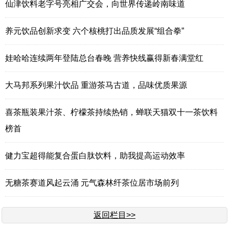
仙津饮料老字号亮相广交会，向世界传递岭南味道
养元饮品创新求变 六个核桃打出品质发展“组合拳”
娃哈哈连续两年登陆总台春晚 营养快线赢得新春满堂红
大马邦系列果汁饮品 重游茶马古道，品味优质果源
喜茶瓶装果汁茶、柠檬茶持续热销，蝉联天猫双十一茶饮料
榜首
健力宝超得能复合蛋白肽饮料，助我提高运动效率
无糖茶赛道风起云涌 元气森林纤茶位居市场前列
返回栏目>>