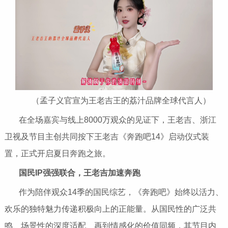
（孟子义官宣为王老吉王的荔汁品牌全球代言人）
在全场嘉宾与线上8000万观众的见证下，王老吉、浙江
卫视及节目主创共同按下王老吉《奔跑吧14》启动仪式装
置，正式开启夏日奔跑之旅。
国民
IP
强强联合
，王老吉加速奔跑
作为陪伴观众14季的国民综艺，《奔跑吧》始终以活力、
欢乐的独特魅力传递积极向上的正能量。从国民性的广泛共
鸣、场景性的深度适配、再到情感化的价值同频，其节目内