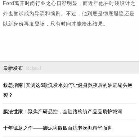
Ford离开时尚行业之心日渐明显，而近年他在时装设计之
外也尝试成为导演和编剧。不过，他到底是彻底退隐还是
以新身份再度登场，只有时间才能给出结果。
Related
最新发布
救急指南 |实测这6款洗发水如何让健身熬夜后的油扁塌头逆
袭？
膜法世家：聚焦产研品控，全链路构筑产品品质护城河
十年诚意之作——御泥坊微四百抗老次抛精华面世