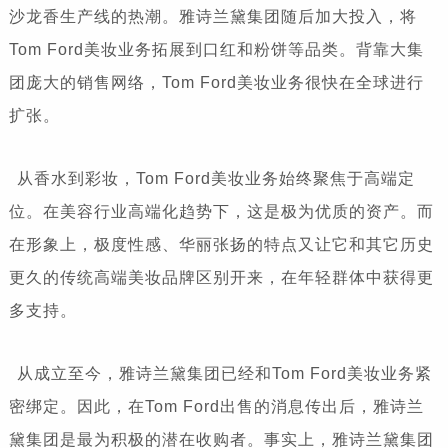
沙龙香生产线的热潮。雅诗兰黛集团随后加大投入，将
Tom Ford美妆业务拓展到口红和粉饼等品类。背靠大集
团庞大的销售网络，Tom Ford美妆业务很快在全球进行
扩张。
从香水到彩妆，Tom Ford美妆业务始终聚焦于高端定
位。在美容行业高端化趋势下，这是极为优质的资产。而
在形象上，极度性感、华丽张扬的特点又让它和其它历史
更久的传统高端美妆品牌区别开来，在年轻群体中获得更
多支持。
从成立至今，雅诗兰黛集团已经和Tom Ford美妆业务紧
密绑定。因此，在Tom Ford出售的消息传出后，雅诗兰
黛集团是最为积极的潜在收购者。事实上，雅诗兰黛集团