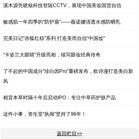
溪木源凭硬核科技登陆CCTV，展现中国美妆国货自信
敏感肌一年四季的“防护盾”——薇诺娜清透水感防晒乳
完美日记“赤狐红棕”系列 打造美而自信“中国妆”
“卡姿兰大眼睛”升级亮相，续写眼妆经典传奇
了不起的中国成分“珍白因Pro”重磅发布，欧诗漫打造美白新
风
相宜本草时隔十年后启动IPO：专注中草药护肤产品
这件小事，资生堂“执拗”坚持了96年！
返回栏目>>