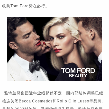
收购Tom Ford势在必行。
雅诗兰黛集团近年业绩起伏不定，因内部结构调整已经
接连关闭Becca Cosmetics和Rolio Olio Lusso等品牌。