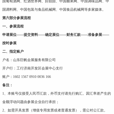
国葡萄酒网、红酒世界网、好妞妞、中国糖果网、中国调味品网、中
国调料网、中国包装与食品机械网、中国食品机械网等多家媒体。
第六部分参展流程
一、参展流程
申请展位
——
提交资料
——
确定展位
——
财务汇款
——
准备参展
——
按时参展
二、指定账户
户名：山东巨帆会展服务有限公司
开户行：工行济南开发区会展中心支行
账户：1602 1567 0910 0036 166
备注：
1、本账号仅接受人民币汇款，外币支付请先行购汇。因汇率差产生的
金额浮动问题由参展企业自行承担；
2、如需开具发票（增值专用发票或者普通发票），需公对公汇款。