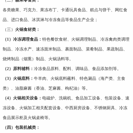
（二）
糖果零食类：
各类糖果、巧克力、果冻布丁、卡通玩具食品、糕点与饼干、网红食
品、进口食品、冰淇淋与冷冻食品等食品生产企业；
（三）
火锅食材类：
（
1
）
冷冻调理食品：
特色餐饮食材、火锅调理制品、冷冻禽肉类调理
制品、冷冻水产、速冻面米制品、裹面制品、菜肴制品、果蔬制品、
烧烤制品（烟熏）制品、火锅汤料等。
（
2
）
原料辅料：
冷冻食品原料、配料、调味品、食品添加剂等。
（
3
）
火锅底料：
牛羊肉、火锅底料蘸料、特色涮品（海产类、主食
类）、油脂麻酱（香油、芝麻酱、枸杞油）等。
（
4
）
火锅相关设备：
电磁炉、洗碗机、食品加工设备、包装设备、速
冻设备、火锅加工相关配套设备、中西厨房设备、不锈钢厨具、冷冻
食品展示柜及火锅桌椅等。
（四）包装机械类：