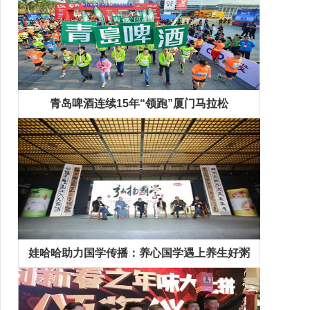
青岛啤酒连续15年“领跑”厦门马拉松
娃哈哈助力国学传播：养心国学遇上养生好粥