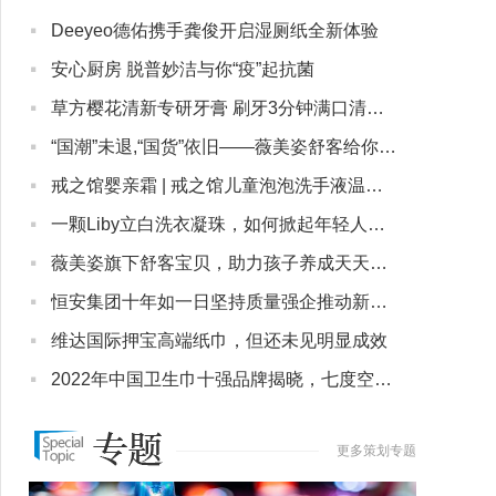
·
Deeyeo德佑携手龚俊开启湿厕纸全新体验
·
安心厨房 脱普妙洁与你“疫”起抗菌
·
草方樱花清新专研牙膏 刷牙3分钟满口清净樱花香
·
“国潮”未退,“国货”依旧——薇美姿舒客给你不一样的安全感!
·
戒之馆婴亲霜 | 戒之馆儿童泡泡洗手液温和不伤肤
·
一颗Liby立白洗衣凝珠，如何掀起年轻人的洗衣变革？
·
薇美姿旗下舒客宝贝，助力孩子养成天天刷牙好习惯！
·
恒安集团十年如一日坚持质量强企推动新国货品牌走向国际
·
维达国际押宝高端纸巾，但还未见明显成效
·
2022年中国卫生巾十强品牌揭晓，七度空间荣登榜单
更多策划专题