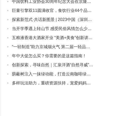
·
中国饮料工业协会30周年纪念大会在京隆重召开，康师傅受邀参会
·
巨量引擎双11圆满收官，食饮行业44个品牌GMV超千万
·
探索新范式·共话新图景 | 2023中国（深圳）新茶饮大会顺利启幕
·
当开学季遇上转山节 感受民俗风情怎么少的了金口健防蛀漱口水
·
五粮液香港大酒家开业 “美酒+美食”创新讲好中国白酒故事
·
“一轻制造”助力京城烟火气 第二届一轻品牌嘉年华拉开帷幕
·
年中大促怎么买？你需要的是这篇指南！
·
创新探索，寻味自然｜汇泉洋酒“自然寻威”二次陈年威士忌体验活动举办
·
荫蔽树注入一抹绿动能，打造云南咖啡绿色经济发展强引擎
·
多样玩法助力，重磅资源扶持，宠爱妈妈，就左滑逛抖音商城