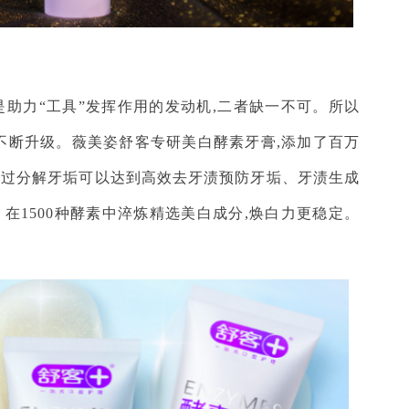
是助力“工具”发挥作用的发动机,二者缺一不可。所以
不断升级。薇美姿舒客专研美白酵素牙膏,添加了百万
通过分解牙垢可以达到高效去牙渍预防牙垢、牙渍生成
在1500种酵素中淬炼精选美白成分,焕白力更稳定。