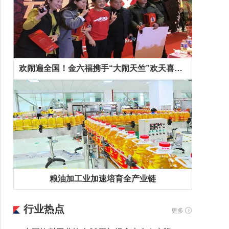
欢闹遍全国！金六福携手“大闹天竺”欢天喜地拜早年！
粮油加工业加速培育全产业链
行业热点
更多