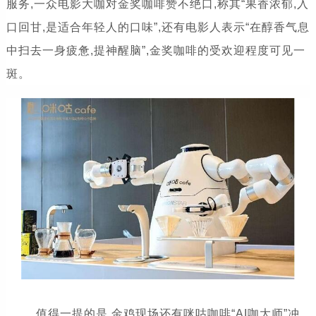
服务,一众电影大咖对金奖咖啡赞不绝口,称其“果香浓郁,入
口回甘,是适合年轻人的口味”,还有电影人表示“在醇香气息
中扫去一身疲惫,提神醒脑”,金奖咖啡的受欢迎程度可见一
斑。
值得一提的是,金鸡现场还有咪咕咖啡“AI咖大师”冲