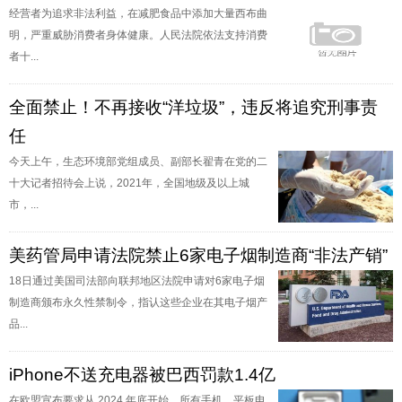
经营者为追求非法利益，在减肥食品中添加大量西布曲
明，严重威胁消费者身体健康。人民法院依法支持消费
者十...
全面禁止！不再接收“洋垃圾”，违反将追究刑事责
任
今天上午，生态环境部党组成员、副部长翟青在党的二
十大记者招待会上说，2021年，全国地级及以上城
市，...
美药管局申请法院禁止6家电子烟制造商“非法产销”
18日通过美国司法部向联邦地区法院申请对6家电子烟
制造商颁布永久性禁制令，指认这些企业在其电子烟产
品...
iPhone不送充电器被巴西罚款1.4亿
在欧盟宣布要求从 2024 年底开始，所有手机、平板电