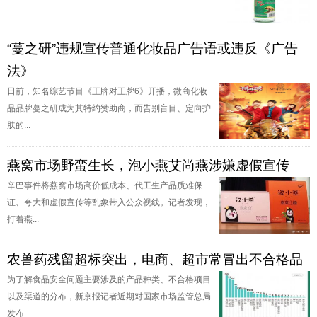
“蔓之研”违规宣传普通化妆品广告语或违反《广告
法》
日前，知名综艺节目《王牌对王牌6》开播，微商化妆
品品牌蔓之研成为其特约赞助商，而告别盲目、定向护
肤的...
燕窝市场野蛮生长，泡小燕艾尚燕涉嫌虚假宣传
辛巴事件将燕窝市场高价低成本、代工生产品质难保
证、夸大和虚假宣传等乱象带入公众视线。记者发现，
打着燕...
农兽药残留超标突出，电商、超市常冒出不合格品
为了解食品安全问题主要涉及的产品种类、不合格项目
以及渠道的分布，新京报记者近期对国家市场监管总局
发布...