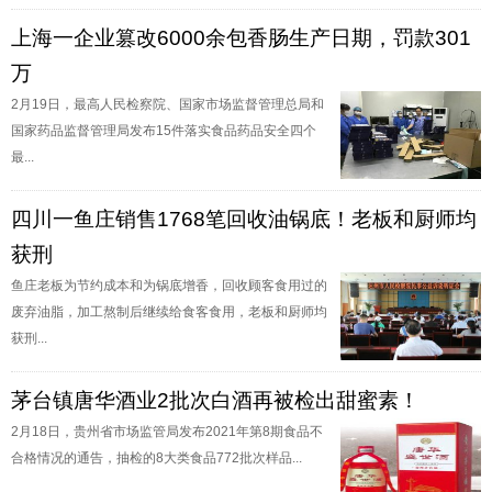
上海一企业篡改6000余包香肠生产日期，罚款301
万
2月19日，最高人民检察院、国家市场监督管理总局和
国家药品监督管理局发布15件落实食品药品安全四个
最...
四川一鱼庄销售1768笔回收油锅底！老板和厨师均
获刑
鱼庄老板为节约成本和为锅底增香，回收顾客食用过的
废弃油脂，加工熬制后继续给食客食用，老板和厨师均
获刑...
茅台镇唐华酒业2批次白酒再被检出甜蜜素！
2月18日，贵州省市场监管局发布2021年第8期食品不
合格情况的通告，抽检的8大类食品772批次样品...