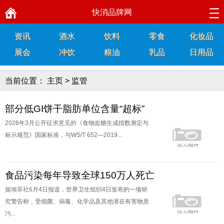
快消品牌网
资讯
酒水
饮料
零食
化妆品
展会
冲饮
粮油
乳品
日用品
当前位置：
主页
>
监管
部分低GI饼干脂肪单位含量“超标”
2026年3月公开征求意见的《食物血糖生成指数测定与
标示规范》国家标准，与WS/T 652—2019...
食品污染每年导致全球150万人死亡
据埃菲社6月4日报道，世界卫生组织4日发布的一项研
究警告称，受细菌、病毒、化学品及其他潜在有害物质
污...