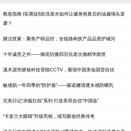
救急指南 |实测这6款洗发水如何让健身熬夜后的油扁塌头逆
袭？
膜法世家：聚焦产研品控，全链路构筑产品品质护城河
十年诚意之作——御泥坊微四百抗老次抛精华面世
溪木源凭硬核科技登陆CCTV，展现中国美妆国货自信
敏感肌一年四季的“防护盾”——薇诺娜清透水感防晒乳
完美日记“赤狐红棕”系列 打造美而自信“中国妆”
“卡姿兰大眼睛”升级亮相，续写眼妆经典传奇