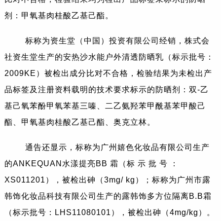
剂：甲氧基肉桂酸乙基己酯。
标称为资生堂（中国）投资有限公司经销，株式会
社资生堂生产的安热沙水能户外清透防晒乳（标示批号：
2009KE）被检出成分比对不合格，检验结果为未检出产
品标签及注册资料载明的技术要求标示的防晒剂：双-乙
基己氧苯酚甲氧苯基三嗪、二乙氨羟苯甲酰基苯甲酸己
酯、甲氧基肉桂酸乙基己酯、奥克立林。
通告还显示，标称为广州嬉色化妆品有限公司生产
的ANKEQUAN水漾提亮BB 霜（标 示 批 号 ：
XS011201），被检出砷（3mg/ kg）；标称为广州市露
韩饰化妆品科技有限公司生产的露韩饰多方位隔离B.B霜
（标示批号：LHS11080101），被检出砷（4mg/kg）。