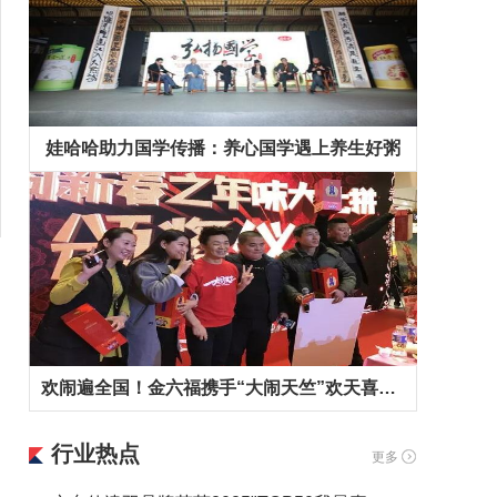
娃哈哈助力国学传播：养心国学遇上养生好粥
欢闹遍全国！金六福携手“大闹天竺”欢天喜地拜早年！
行业热点
更多