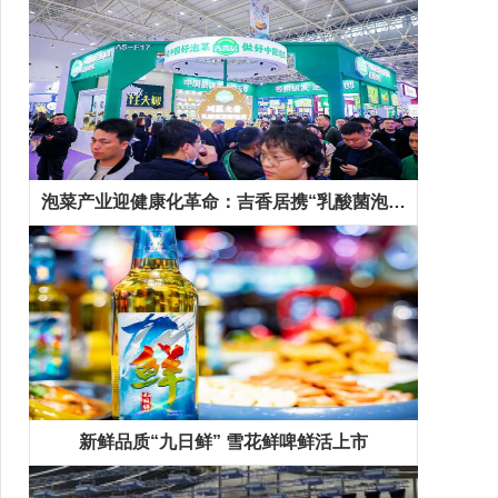
泡菜产业迎健康化革命：吉香居携“乳酸菌泡菜”等新品抢占千亿市场先机
新鲜品质“九日鲜” 雪花鲜啤鲜活上市
精彩专题