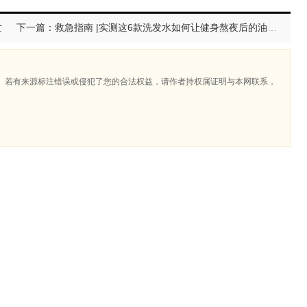
世
下一篇：救急指南 |实测这6款洗发水如何让健身熬夜后的油扁塌头逆袭？
。若有来源标注错误或侵犯了您的合法权益，请作者持权属证明与本网联系，