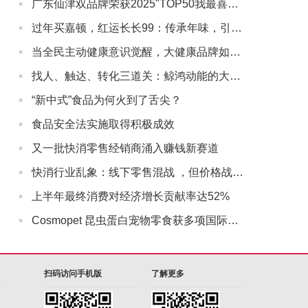
·
广东仙津双品牌荣获2025"TOP50我最喜爱的广东商标品牌"
·
过年买嘉顿，红运长长99：传承年味，引领新春礼潮
·
当全民主动健康意识觉醒，大健康品牌如何与用户“深度同行”？
·
找人、触达、转化三道关：鲸鸿动能的大健康营销实战解法
·
“新中式”食品为何火到了舌尖？
·
食品安全法实施取得积极成效
·
又一批快消零售经销商涌入赚钱新赛道
·
快消行业乱象：线下零售混战 ，但价格战没有赢家
·
上半年最终消费对经济增长贡献率达52%
·
Cosmopet 昆虫蛋白宠物零食获多项国际认证
扫码访问手机版
了解更多