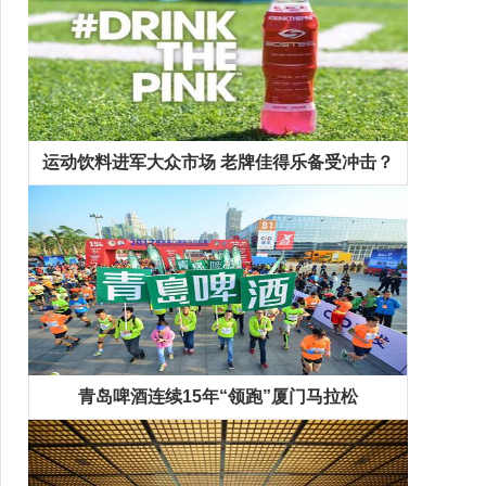
运动饮料进军大众市场 老牌佳得乐备受冲击？
青岛啤酒连续15年“领跑”厦门马拉松