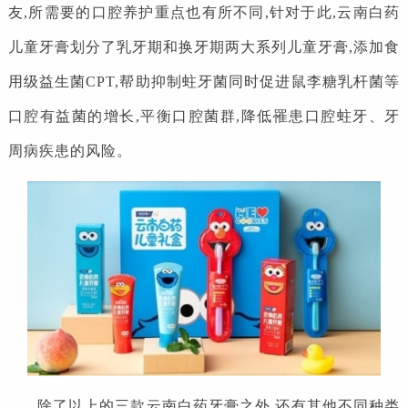
友,所需要的口腔养护重点也有所不同,针对于此,云南白药
儿童牙膏划分了乳牙期和换牙期两大系列儿童牙膏,添加食
用级益生菌CPT,帮助抑制蛀牙菌同时促进鼠李糖乳杆菌等
口腔有益菌的增长,平衡口腔菌群,降低罹患口腔蛀牙、牙
周病疾患的风险。
除了以上的三款云南白药牙膏之外,还有其他不同种类