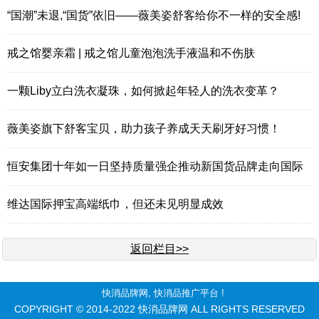
“国潮”未退,“国货”依旧——薇美姿舒客给你不一样的安全感!
戒之馆婴亲霜 | 戒之馆儿童泡泡洗手液温和不伤肤
一颗Liby立白洗衣凝珠，如何掀起年轻人的洗衣变革？
薇美姿旗下舒客宝贝，助力孩子养成天天刷牙好习惯！
恒安集团十年如一日坚持质量强企推动新国货品牌走向国际
维达国际押宝高端纸巾，但还未见明显成效
返回栏目>>
快消品牌网
, 快消品推广平台 !
COPYRIGHT © 2014-2022 快消品牌网 ALL RIGHTS RESERVED