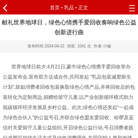
首页
•
乳品
• 正文
献礼世界地球日，绿色心情携手爱回收奏响绿色公益
创新进行曲
发布时间:
2024-04-22
浏览:
1041 次 作者:小编
世界地球日前夕,4月21日,蒙牛绿色心情携手爱回收举办
公益发布会,宣布双方达成合作,共同发起 “乳品包装减塑新生
计划”,鼓励消费者回收包装换取绿色心情产品,并将回收后的包
装转化为定制周边,捐赠给留守儿童,以产业创新循环模式助力
低碳循环经济发展及乡村公益。此次,绿色心情还发起“一起成
为绿色合伙人”的公益号召,并联合绿色盟友爱回收、哈啰及蓝
信封关爱留守儿童公益组织,开启绿色公益行动,号召消费者践
行减塑可持续生活方式及绿色消费理念,共同守护人类和地球