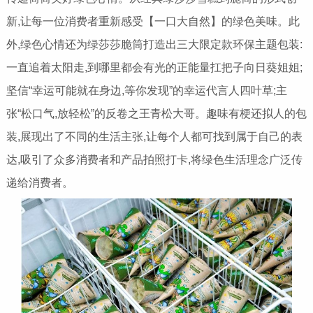
新,让每一位消费者重新感受【一口大自然】的绿色美味。此
外,绿色心情还为绿莎莎脆筒打造出三大限定款环保主题包装:
一直追着太阳走,到哪里都会有光的正能量扛把子向日葵姐姐;
坚信“幸运可能就在身边,等你发现”的幸运代言人四叶草;主
张“松口气,放轻松”的反卷之王青松大哥。趣味有梗还拟人的包
装,展现出了不同的生活主张,让每个人都可找到属于自己的表
达,吸引了众多消费者和产品拍照打卡,将绿色生活理念广泛传
递给消费者。