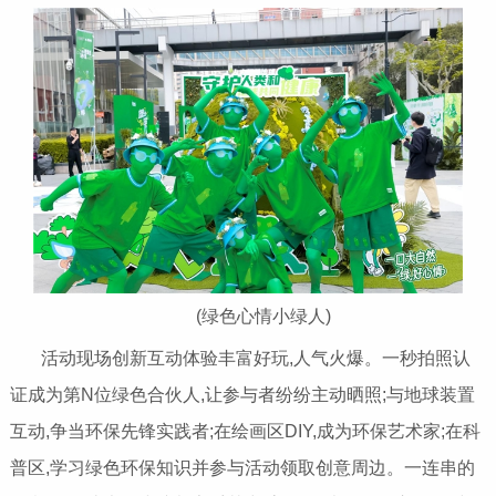
(绿色心情小绿人)
活动现场创新互动体验丰富好玩,人气火爆。一秒拍照认
证成为第N位绿色合伙人,让参与者纷纷主动晒照;与地球装置
互动,争当环保先锋实践者;在绘画区DIY,成为环保艺术家;在科
普区,学习绿色环保知识并参与活动领取创意周边。一连串的