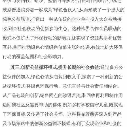
不仅与爱回收、哈啰、蓝信封等多方合作伙伴的联合行动,还
鼓励普通消费者一起成为“绿色合伙人”,从而形成了一个强大的
绿色公益联盟,打造出一种从传统的企业单向投入大众被动接
收,到全社会联动的创新参与生态。这种跨界合作全员联动的
形式不仅扩大了环保行动的影响力,还实现了资源共享和优势
互补,共同推动绿色心情绿色价值主张的传递,有效地扩大环保
行动的覆盖范围和社会影响力。
其三,
创新公益
循环
模式,提升
长期的
社会效益:
通过多方公
益伙伴的加入,绿色心情从包装回收入手,探索了一种创新的公
益循环模式,将绿色环保行动、意识宣导与社会责任相结合。
从产品包装的创新,销售网点的渗透,到包装回收再利用制作周
边回馈社区及需要帮助的群体,例如乡村学校留守儿童,既实现
了环保目标,又传递了社会关怀。这种将品牌慈善深入到产品
及市场策略中的创新公益循环模式,有利于实现企业和社会的