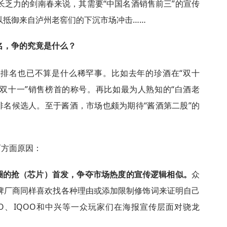
长乏力的剑南春来说，其需要“中国名酒销售前三”的宣传
以抵御来自泸州老窖们的下沉市场冲击……
名，争的究竟是什么？
排名也已不算是什么稀罕事。比如去年的珍酒在“双十
“双十一”销售榜首的称号。再比如最为人熟知的“白酒老
多个排名候选人。至于酱酒，市场也颇为期待“酱酒第二股”的
两方面原因：
圈的抢（芯片）首发，争夺市场热度的宣传逻辑相似。
众
牌厂商同样喜欢找各种理由或添加限制修饰词来证明自己
PO、IQOO和中兴等一众玩家们在海报宣传层面对骁龙