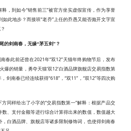
释，到如今“销售前三”被官方坐实虚假宣传，作为享誉
到如此地步？而接班“老乔”上任的乔愚又能否抛开文字宣
呢？
尾的剑南春，无缘“茅五剑”？
南春此前还曾在2021年“双12”天猫年终购物节后，发布
火爆的销量，勇夺天猫‘双12’白酒品牌旗舰店交易指数第
，剑南春已经连续获得“618”，“双11”，“双12”等四次购
方同样给出了小字的“交易指数第一”解释：根据产品交
件数、支付金额等进行综合计算得出来的数值，数值越大
外，白酒品牌、旗舰店等诸多限制修饰词，也使得剑南春
发不足。