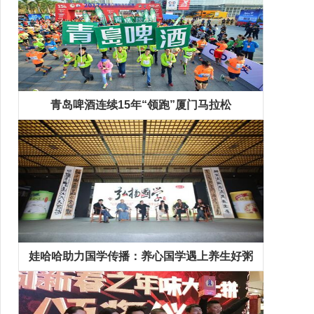
青岛啤酒连续15年“领跑”厦门马拉松
娃哈哈助力国学传播：养心国学遇上养生好粥