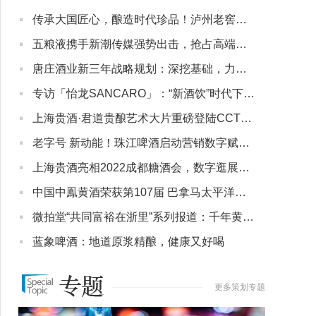
·
传承大国匠心，酿造时代珍品！泸州老窖新品六年窖头曲·珍品上市
·
五粮液携手新潮传媒强势出击，抢占高端商务宴饮场景扩大品牌声量
·
唐庄酒业新三年战略规划：深挖基础，力争酱酒第三梯队
·
专访「怡龙SANCARO」：“新酒饮”时代下，微醺的年轻人可能不够用了
·
上海贵酒·君道贵酿艺术大片重磅登陆CCTV 进阶诠释东方人文高端酱酒品牌定位
·
老字号 新动能！珠江啤酒启动营销数字赋能新征程
·
上海贵酒亮相2022成都糖酒会，数字逛展创新白酒“未来式”体验
·
中国中鳯黄酒荣获第107届 巴拿马太平洋万国博览会唯一银奖
·
微拍堂“共同富裕在浙里”系列报道：千年黄酒酿出“共富”新味道
·
蓝象啤酒：地道原浆精酿，健康又好喝
更多策划专题