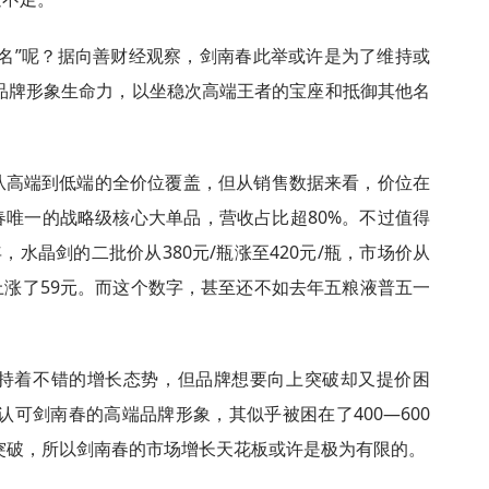
名”呢？据向善财经观察，剑南春此举或许是为了维持或
品牌形象生命力，以坐稳次高端王者的宝座和抵御其他名
从高端到低端的全价位覆盖，但从销售数据来看，价位在
南春唯一的战略级核心大单品，营收占比超80%。不过值得
年，水晶剑的二批价从380元/瓶涨至420元/瓶，市场价从
格仅上涨了59元。而这个数字，甚至还不如去年五粮液普五一
持着不错的增长态势，但品牌想要向上突破却又提价困
可剑南春的高端品牌形象，其似乎被困在了400—600
突破，所以剑南春的市场增长天花板或许是极为有限的。