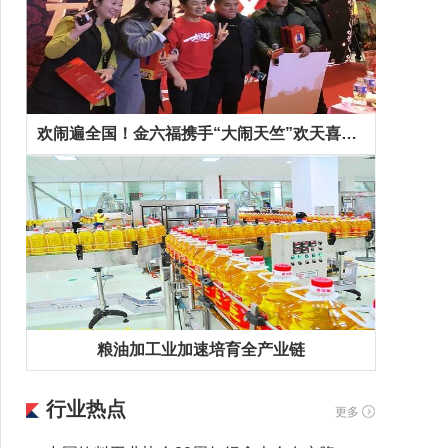
欢闹遍全国！金六福携手“大闹天竺”欢天喜地拜早年！
粮油加工业加速培育全产业链
行业热点
更多