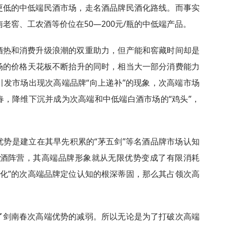
更低的中低端民酒市场，走名酒品牌民酒化路线。而事实
老窖、工农酒等价位在50—200元/瓶的中低端产品。
酒热和消费升级浪潮的双重助力，但产能和窖藏时间却是
市场的价格天花板不断抬升的同时，相当大一部分消费能力
引发市场出现次高端品牌“向上递补”的现象，次高端市场
春，降维下沉并成为次高端和中低端白酒市场的“鸡头”，
势是建立在其早先积累的“茅五剑”等名酒品牌市场认知
酒阵营，其高端品牌形象就从无限优势变成了有限消耗
矮化”的次高端品牌定位认知的根深蒂固，那么其占领次高
了剑南春次高端优势的减弱。所以无论是为了打破次高端