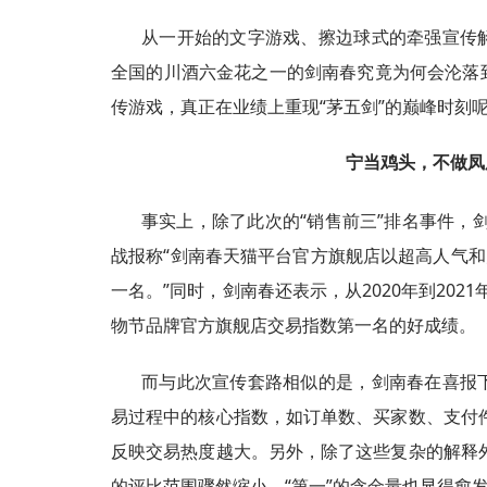
从一开始的文字游戏、擦边球式的牵强宣传解
全国的川酒六金花之一的剑南春究竟为何会沦落
传游戏，真正在业绩上重现“茅五剑”的巅峰时刻
宁当鸡头，不做凤
事实上，除了此次的“销售前三”排名事件，剑
战报称“剑南春天猫平台官方旗舰店以超高人气和
一名。”同时，剑南春还表示，从2020年到2021年
物节品牌官方旗舰店交易指数第一名的好成绩。
而与此次宣传套路相似的是，剑南春在喜报下
易过程中的核心指数，如订单数、买家数、支付
反映交易热度越大。另外，除了这些复杂的解释
的评比范围骤然缩小，“第一”的含金量也显得愈