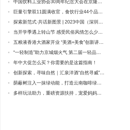
·
中国饮料工业协会30周年纪念大会在京隆重召开，康师傅受邀参会
·
巨量引擎双11圆满收官，食饮行业44个品牌GMV超千万
·
探索新范式·共话新图景 | 2023中国（深圳）新茶饮大会顺利启幕
·
当开学季遇上转山节 感受民俗风情怎么少的了金口健防蛀漱口水
·
五粮液香港大酒家开业 “美酒+美食”创新讲好中国白酒故事
·
“一轻制造”助力京城烟火气 第二届一轻品牌嘉年华拉开帷幕
·
年中大促怎么买？你需要的是这篇指南！
·
创新探索，寻味自然｜汇泉洋酒“自然寻威”二次陈年威士忌体验活动举办
·
荫蔽树注入一抹绿动能，打造云南咖啡绿色经济发展强引擎
·
多样玩法助力，重磅资源扶持，宠爱妈妈，就左滑逛抖音商城