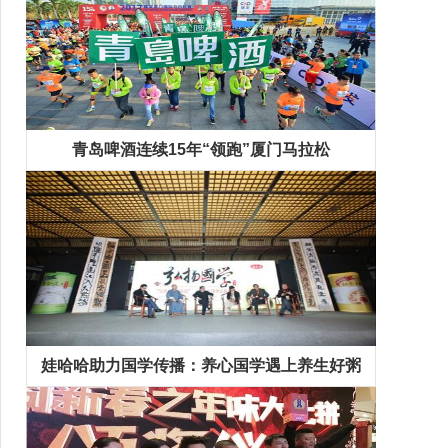
青岛啤酒连续15年“领跑”厦门马拉松
娃哈哈助力国学传播：养心国学遇上养生好粥