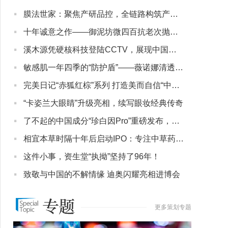
·
膜法世家：聚焦产研品控，全链路构筑产品品质护城河
·
十年诚意之作——御泥坊微四百抗老次抛精华面世
·
溪木源凭硬核科技登陆CCTV，展现中国美妆国货自信
·
敏感肌一年四季的“防护盾”——薇诺娜清透水感防晒乳
·
完美日记“赤狐红棕”系列 打造美而自信“中国妆”
·
“卡姿兰大眼睛”升级亮相，续写眼妆经典传奇
·
了不起的中国成分“珍白因Pro”重磅发布，欧诗漫打造美白新风
·
相宜本草时隔十年后启动IPO：专注中草药护肤产品
·
这件小事，资生堂“执拗”坚持了96年！
·
致敬与中国的不解情缘 迪奥闪耀亮相进博会
更多策划专题