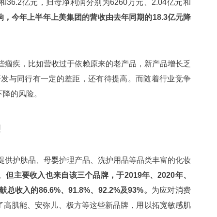
和36.2亿元，归母净利润分别为6260万元、2.04亿元和
，今年上半年上美集团的营收由去年同期的18.3亿元降
些痼疾，比如营收过于依赖原来的老产品，新产品增长乏
但研发与同行有一定的差距，还有待提高。而随着行业竞争
下降的风险。
烈
提供护肤品、母婴护理产品、洗护用品等品类丰富的化妆
。
但主要收入也来自该三个品牌，于2019年、2020年、
总收入的86.6%、91.8%、92.2%及93%。
为应对消费
了高肌能、安弥儿、极方等这些新品牌，用以拓宽敏感肌