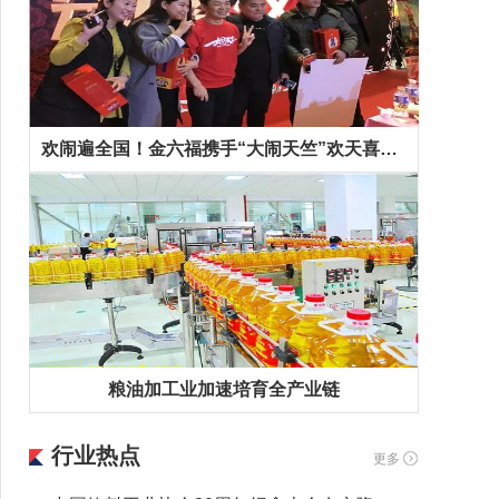
欢闹遍全国！金六福携手“大闹天竺”欢天喜地拜早年！
粮油加工业加速培育全产业链
行业热点
更多