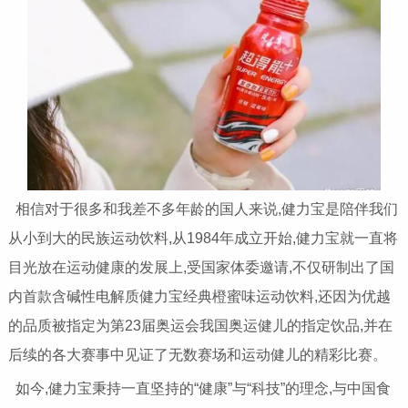
相信对于很多和我差不多年龄的国人来说,健力宝是陪伴我们
从小到大的民族运动饮料,从1984年成立开始,健力宝就一直将
目光放在运动健康的发展上,受国家体委邀请,不仅研制出了国
内首款含碱性电解质健力宝经典橙蜜味运动饮料,还因为优越
的品质被指定为第23届奥运会我国奥运健儿的指定饮品,并在
后续的各大赛事中见证了无数赛场和运动健儿的精彩比赛。
如今,健力宝秉持一直坚持的“健康”与“科技”的理念,与中国食