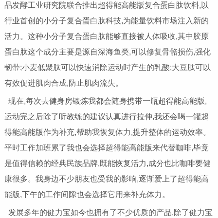
品发酵工业研究院联合推出超得能高能版复合蛋白肽饮料,以
行业首创的小分子复合蛋白肽科技,为能量饮料市场注入新的
活力。这种小分子复合蛋白肽能够直接被人体吸收,其中胶原
蛋白肽这个成分主要是源自深海鱼类,可以修复骨骼损伤,强化
韧带;小麦低聚肽可以快速消除运动时产生的乳酸;大豆肽可以
有效促进肌肉合成,防止肌肉流失。
现在,每次去健身房锻炼我都会随身携带一瓶超得能高能版,
运动完之后除了听教练的建议认真进行拉伸,我还会喝一罐超
得能高能版作为补充,帮助我恢复体力,提升整体的运动效率。
平时工作加班累了我也会选择超得能高能版来代替咖啡,毕竟
是值得信赖的经典民族品牌,既能恢复活力,成分也比咖啡要健
康很多。我身边不少朋友也受我的影响,逐渐爱上了超得能高
能版,下午的工作间隙也会选择它用来补充体力。
发展多年的健力宝如今也拥有了不少优质的产品,除了健力宝