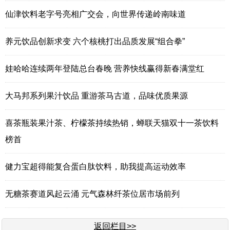
仙津饮料老字号亮相广交会，向世界传递岭南味道
养元饮品创新求变 六个核桃打出品质发展“组合拳”
娃哈哈连续两年登陆总台春晚 营养快线赢得新春满堂红
大马邦系列果汁饮品 重游茶马古道，品味优质果源
喜茶瓶装果汁茶、柠檬茶持续热销，蝉联天猫双十一茶饮料
榜首
健力宝超得能复合蛋白肽饮料，助我提高运动效率
无糖茶赛道风起云涌 元气森林纤茶位居市场前列
返回栏目>>