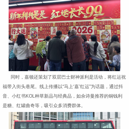
同时，嘉顿还策划了双层巴士财神派利是活动，将红运祝
福带入街头巷尾。线上传播以“马上‘嘉’红运”为话题，通过抖
音、小红书KOL种草新品与经典品，如佘诗曼推荐的铜钱利
是糖、红罐曲奇等，吸引众多消费群体。