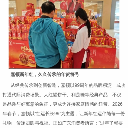
嘉顿新年红，久久传承的年货符号
从经典传承到创新智造，嘉顿以99周年的品牌积淀，成功
打通代际消费场景。大红罐饼干、利是糖等经典产品，不仅
是品质与好寓意的象征，更成为连接家庭情感的纽带。2026
年春节，嘉顿以“红运长长99”为主题，让新年红运伴随每一份
礼物，传递团圆与祝福。正如广东消费者所言：“过年了就要