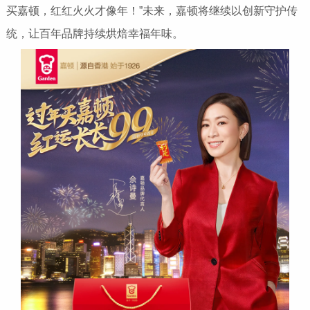
买嘉顿，红红火火才像年！”未来，嘉顿将继续以创新守护传
统，让百年品牌持续烘焙幸福年味。