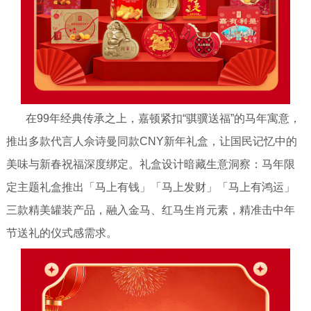
在99年经典传承之上，嘉顿紧扣“骐骥送福”的马年寓意，
推出多款代言人佘诗曼同款CNY新年礼盒，让国民记忆中的
美味与新春祝福深度绑定。礼盒设计暗藏生意洞察：马年限
定主题礼盒推出「马上有钱」「马上发财」「马上有鸿运」
三款精美罐装产品，融入金马、红马生肖元素，精准击中年
节送礼的仪式感需求。