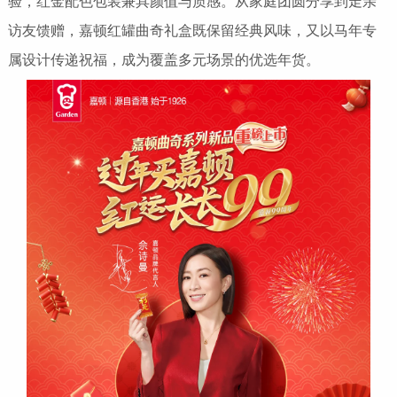
验，红金配色包装兼具颜值与质感。从家庭团圆分享到走亲
访友馈赠，嘉顿红罐曲奇礼盒既保留经典风味，又以马年专
属设计传递祝福，成为覆盖多元场景的优选年货。