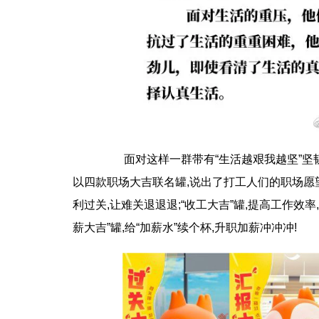
面对这样一群带有“生活越艰我越坚”坚韧
以四款职场大吉联名罐,说出了打工人们的职场愿望
利过关,让难关退退退;“收工大吉”罐,提高工作效率
薪大吉”罐,给“加薪水”续个杯,升职加薪冲冲冲!