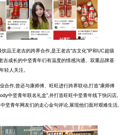
王老吉的跨界合作,是王老吉“吉文化”IP和UC超级
和王老吉成长的中坚青年们有温度的情感沟通。双重品牌基
割年轻人关注。
业合作,曾还与康师傅、旺旺进行跨界联动,打造“康师傅
 XBody中坚青年联名礼盒”,并打造旺旺中坚青年线下快闪店,
C中坚青年网友们的走心金句评论,展现他们面对艰难生活,
。