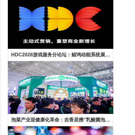
HDC2026游戏服务分论坛：鲸鸿动能系统展示全生命周期增长方案，助力开发者跑通“买变一体”正循环
泡菜产业迎健康化革命：吉香居携“乳酸菌泡菜”等新品抢占千亿市场先机
精彩专题