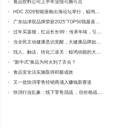
·
食品饮料公司上半年业绩可圈可点
·
HDC 2026智能座舱出海论坛举行，鲸鸿动能展示一站式品牌阵地解决方案，助力中国车企全球化高质量增长
·
广东仙津双品牌荣获2025"TOP50我最喜爱的广东商标品牌"
·
过年买嘉顿，红运长长99：传承年味，引领新春礼潮
·
当全民主动健康意识觉醒，大健康品牌如何与用户“深度同行”？
·
找人、触达、转化三道关：鲸鸿动能的大健康营销实战解法
·
“新中式”食品为何火到了舌尖？
·
食品安全法实施取得积极成效
·
又一批快消零售经销商涌入赚钱新赛道
·
快消行业乱象：线下零售混战 ，但价格战没有赢家