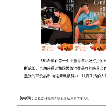
UC希望在每一个中坚青年职场打拼的时刻
断成长。也期待通过和国民级消费品牌的跨界合作
坚强的可贵品质,向这些默默努力、认真生活的人致
关键词：
王老,吉,推出,职场,联名,罐,给,中坚,青年,8月,