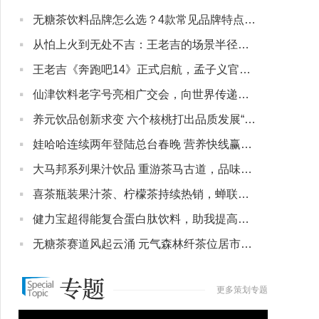
·
无糖茶饮料品牌怎么选？4款常见品牌特点与适合人群盘点
·
从怕上火到无处不吉：王老吉的场景半径是如何变大的
·
王老吉《奔跑吧14》正式启航，孟子义官宣代言“王的荔汁”
·
仙津饮料老字号亮相广交会，向世界传递岭南味道
·
养元饮品创新求变 六个核桃打出品质发展“组合拳”
·
娃哈哈连续两年登陆总台春晚 营养快线赢得新春满堂红
·
大马邦系列果汁饮品 重游茶马古道，品味优质果源
·
喜茶瓶装果汁茶、柠檬茶持续热销，蝉联天猫双十一茶饮料榜首
·
健力宝超得能复合蛋白肽饮料，助我提高运动效率
·
无糖茶赛道风起云涌 元气森林纤茶位居市场前列
更多策划专题