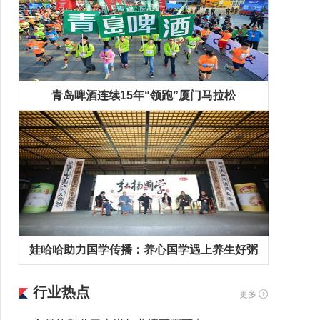
青岛啤酒连续15年“领跑”厦门马拉松
娃哈哈助力国学传播：养心国学遇上养生好粥
行业热点
更多