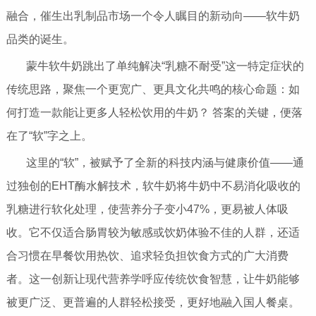
融合，催生出乳制品市场一个令人瞩目的新动向——软牛奶
品类的诞生。
蒙牛软牛奶跳出了单纯解决“乳糖不耐受”这一特定症状的
传统思路，聚焦一个更宽广、更具文化共鸣的核心命题：如
何打造一款能让更多人轻松饮用的牛奶？ 答案的关键，便落
在了“软”字之上。
这里的“软”，被赋予了全新的科技内涵与健康价值——通
过独创的EHT酶水解技术，软牛奶将牛奶中不易消化吸收的
乳糖进行软化处理，使营养分子变小47%，更易被人体吸
收。它不仅适合肠胃较为敏感或饮奶体验不佳的人群，还适
合习惯在早餐饮用热饮、追求轻负担饮食方式的广大消费
者。这一创新让现代营养学呼应传统饮食智慧，让牛奶能够
被更广泛、更普遍的人群轻松接受，更好地融入国人餐桌。