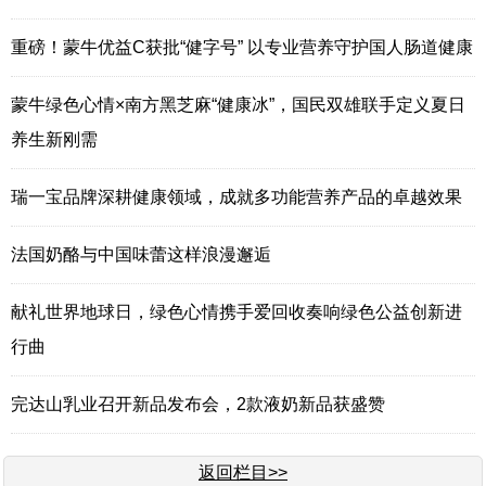
重磅！蒙牛优益C获批“健字号” 以专业营养守护国人肠道健康
蒙牛绿色心情×南方黑芝麻“健康冰”，国民双雄联手定义夏日
养生新刚需
瑞一宝品牌深耕健康领域，成就多功能营养产品的卓越效果
法国奶酪与中国味蕾这样浪漫邂逅
献礼世界地球日，绿色心情携手爱回收奏响绿色公益创新进
行曲
完达山乳业召开新品发布会，2款液奶新品获盛赞
返回栏目>>