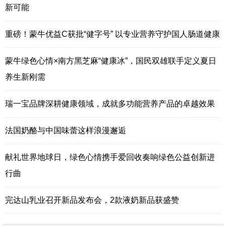
新可能
重磅！蒙牛优益C获批“健字号” 以专业营养守护国人肠道健康
蒙牛绿色心情×南方黑芝麻“健康冰”，国民双雄联手定义夏日
养生新刚需
瑞一宝品牌深耕健康领域，成就多功能营养产品的卓越效果
法国奶酪与中国味蕾这样浪漫邂逅
献礼世界地球日，绿色心情携手爱回收奏响绿色公益创新进
行曲
完达山乳业召开新品发布会，2款液奶新品获盛赞