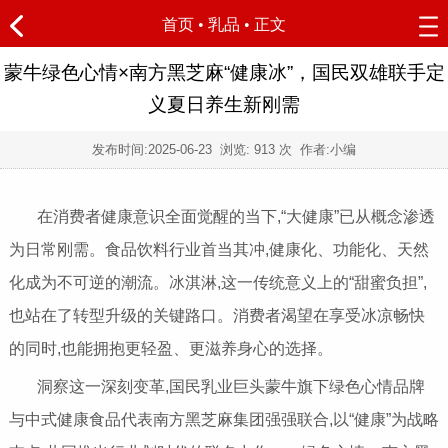
首页
•
乳品
• 正文
蒙牛绿色心情×南方黑芝麻“健康冰”，国民双雄联手定
义夏日养生新刚需
发布时间:
2025-06-23
浏览:
913 次 作者:小编
在消费者健康意识全面觉醒的当下,“大健康”已从概念渗透
为日常刚需。食品饮料行业首当其冲,健康化、功能化、天然
化成为不可逆的潮流。冰淇淋,这一传统意义上的“甜蜜负担”,
也站在了转型升级的关键路口。消费者渴望在享受冰凉畅快
的同时,也能拥抱更轻盈、更滋养身心的选择。
洞察这一深刻变革,国民乳业巨头蒙牛旗下绿色心情品牌
与中式健康食品代表南方黑芝麻集团强强联合,以“健康”为战略