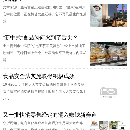
文章来源：黑马营销志过去这段时间里，“健康”在用户
心中的位置，正在悄然发生迁移。它不再只是生病之后
的...
“新中式”食品为何火到了舌尖？
出自扬州市中医院的“七宝茯苓美髯包”一经上市就成了
热销品，高峰日销上千个。外表看似平平无奇，内里却
是...
食品安全法实施取得积极成效
10月26日，全国人大常委会执法检查组关于检查食品
安全法实施情况的报告提请十四届全国人大常委会第十
八...
又一批快消零售经销商涌入赚钱新赛道
众所周知，电商高获客成本和高退货率是两大致命难