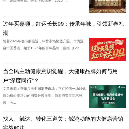
在广州圆满落幕。会上正式揭晓了2025"T...
过年买嘉顿，红运长长99：传承年味，引领新春礼
潮
随着2026年春节的临近，年货市场悄然升温。作为源
自中国香港、始于1926年的百年品牌，嘉顿（Gar...
当全民主动健康意识觉醒，大健康品牌如何与用
户“深度同行”？
文章来源：营销兵法中国消费市场，正在经历一场以健
康为核心驱动力的消费升级浪潮。随着消费者需求升
级，医...
找人、触达、转化三道关：鲸鸿动能的大健康营销
实战解法