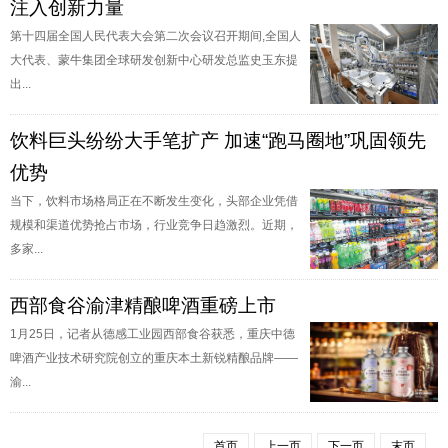
注入创新力量
第十四届全国人民代表大会第二次会议召开期间,全国人
大代表、蒙牛集团全球研发创新中心研发总监史玉东提
出...
饮料巨头纷纷大手笔扩产 加速“跑马圈地”巩固领先
优势
当下，饮料市场格局正在不断发生变化，头部企业凭借
规模和渠道优势抢占市场，行业竞争日趋激烈。近期，
多家...
西部食谷渝津精酿啤酒重磅上市
1月25日，记者从德感工业园西部食谷获悉，重庆中德
啤酒产业技术研究院创立的重庆本土新锐精酿品牌——
渝...
首页
上一页
下一页
末页