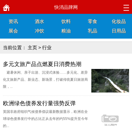
快消品牌网
资讯
酒水
饮料
零食
化妆品
展会
冲饮
粮油
乳品
日用品
当前位置：
主页
>
行业
多元文旅产品点燃夏日消费热潮
避暑休闲、亲子出游、沉浸式体验……多元化、差异
化文旅新产品、新业态、新场景，打破传统夏日旅游局
限，...
欧洲绿色债券发行量强势反弹
英国非政府组织气候债券倡议最新数据显示，欧洲在全
球绿色债券发行中的占比正从去年的约55%提升至今年
的...