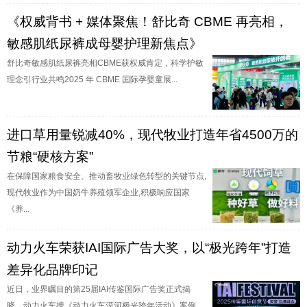
《权威背书 + 媒体聚焦！舒比奇 CBME 再亮相，
敏感肌纸尿裤成母婴护理新焦点》
舒比奇敏感肌纸尿裤亮相CBME获权威肯定，科学护敏
理念引行业共鸣2025 年 CBME 国际孕婴童展...
进口草用量锐减40%，现代牧业打造年省4500万的
节粮“硬核方案”
在保障国家粮食安全、推动畜牧业绿色转型的关键节点,
现代牧业作为中国奶牛养殖领军企业,积极响应国家
《养...
动力火车荣获IAI国际广告大奖，以“极光跨年”打造
差异化品牌印记
近日，业界瞩目的第25届IAI传鉴国际广告奖正式揭
晓。动力火车携《动力火车漠河极光跨年活动》案例，