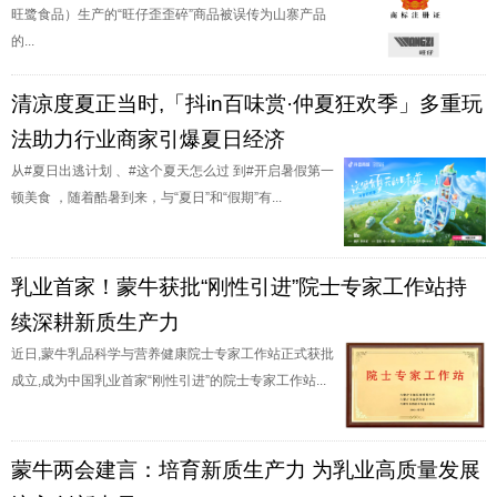
旺鹭食品）生产的“旺仔歪歪碎”商品被误传为山寨产品
的...
清凉度夏正当时,「抖in百味赏·仲夏狂欢季」多重玩
法助力行业商家引爆夏日经济
从#夏日出逃计划 、#这个夏天怎么过 到#开启暑假第一
顿美食 ，随着酷暑到来，与“夏日”和“假期”有...
乳业首家！蒙牛获批“刚性引进”院士专家工作站持
续深耕新质生产力
近日,蒙牛乳品科学与营养健康院士专家工作站正式获批
成立,成为中国乳业首家“刚性引进”的院士专家工作站...
蒙牛两会建言：培育新质生产力 为乳业高质量发展