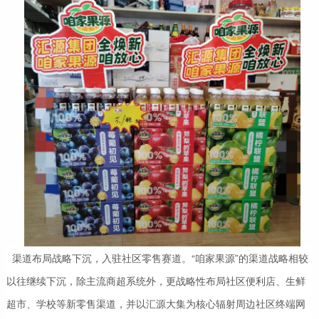
渠道布局战略下沉，入驻社区零售赛道。“咱家果源”的渠道战略相较
以往继续下沉，除主流商超系统外，更战略性布局社区便利店、生鲜
超市、学校等新零售渠道，并以汇源大集为核心辐射周边社区终端网