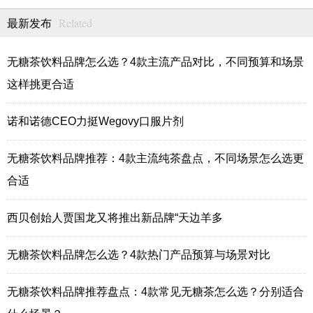
Related
最新发布
无糖茶饮料品牌怎么选？4款主流产品对比，不同预算和场景
这样挑更合适
诺和诺德CEO力挺Wegovy口服片剂
无糖茶饮料品牌推荐：4款主流纯茶盘点，不同场景怎么选更
合适
西贝创始人贾国龙又将推出新品牌“天边羊多
无糖茶饮料品牌怎么选？4款热门产品预算与场景对比
无糖茶饮料品牌推荐盘点：4款常见无糖茶怎么选？分别适合