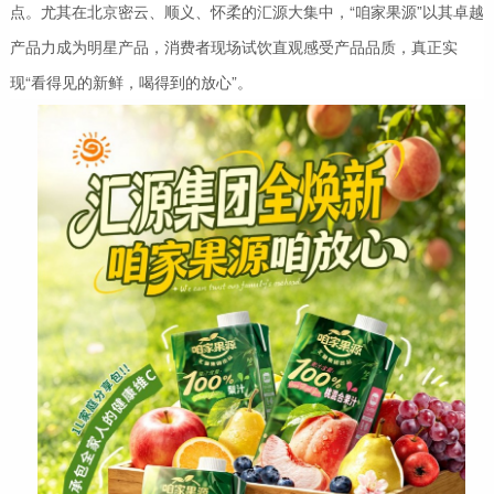
点。尤其在北京密云、顺义、怀柔的汇源大集中，“咱家果源”以其卓越
产品力成为明星产品，消费者现场试饮直观感受产品品质，真正实
现“看得见的新鲜，喝得到的放心”。