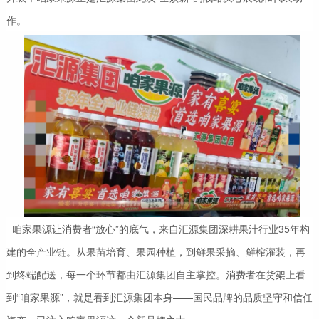
作。
咱家果源让消费者“放心”的底气，来自汇源集团深耕果汁行业35年构
建的全产业链。从果苗培育、果园种植，到鲜果采摘、鲜榨灌装，再
到终端配送，每一个环节都由汇源集团自主掌控。消费者在货架上看
到“咱家果源”，就是看到汇源集团本身——国民品牌的品质坚守和信任