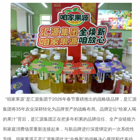
“咱家果源”是汇源集团于2026年春节重磅推出的战略级品牌，是汇源
集团将35年农业深耕转化为品牌资产的战略布局。品牌定位“给家人喝
的果汁”背后，是汇源集团正在把多年积累的品牌信任、全产业链能力
和家庭消费场景重新连接起来，与新品牌进行深度绑定的一次系统性
升级，咱家果源正是汇源集团此次“全焕新”的战略决心展现和代表动