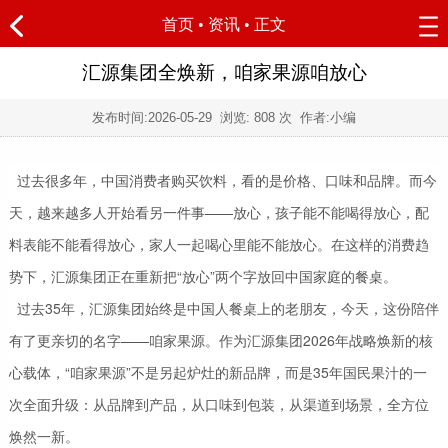
首页
•
资讯
• 正文
汇源集团全焕新，咱家果源咱放心
发布时间:
2026-05-29
浏览:
808 次 作者:小编
过去很多年，中国消费者购买饮料，看的是价格、口味和品牌。而今
天，越来越多人开始看另一件事——放心，孩子能不能喝得放心，配
料表能不能看得放心，家人一起喝心里能不能放心。在这样的消费趋
势下，汇源集团正在重新把“放心”两个字放回中国家庭的餐桌。
过去35年，汇源集团始终是中国人餐桌上的老朋友，今天，这份陪伴
有了更亲切的名字——咱家果源。作为汇源集团2026年战略焕新的核
心载体，“咱家果源”不是另起炉灶的新品牌，而是35年国民果汁的一
次全面升级：从品牌到产品，从口味到包装，从渠道到场景，全方位
焕然一新。