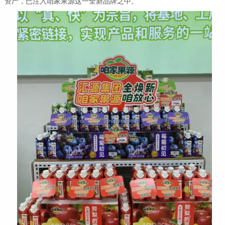
资产，已注入咱家果源这一全新品牌之中。