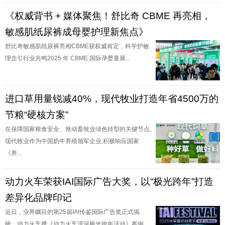
《权威背书 + 媒体聚焦！舒比奇 CBME 再亮相，
敏感肌纸尿裤成母婴护理新焦点》
舒比奇敏感肌纸尿裤亮相CBME获权威肯定，科学护敏
理念引行业共鸣2025 年 CBME 国际孕婴童展...
进口草用量锐减40%，现代牧业打造年省4500万的
节粮“硬核方案”
在保障国家粮食安全、推动畜牧业绿色转型的关键节点,
现代牧业作为中国奶牛养殖领军企业,积极响应国家
《养...
动力火车荣获IAI国际广告大奖，以“极光跨年”打造
差异化品牌印记
近日，业界瞩目的第25届IAI传鉴国际广告奖正式揭
晓。动力火车携《动力火车漠河极光跨年活动》案例，