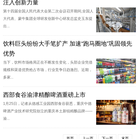
注入创新力量
第十四届全国人民代表大会第二次会议召开期间,全国人
大代表、蒙牛集团全球研发创新中心研发总监史玉东提
出...
饮料巨头纷纷大手笔扩产 加速“跑马圈地”巩固领先
优势
当下，饮料市场格局正在不断发生变化，头部企业凭借
规模和渠道优势抢占市场，行业竞争日趋激烈。近期，
多家...
西部食谷渝津精酿啤酒重磅上市
1月25日，记者从德感工业园西部食谷获悉，重庆中德
啤酒产业技术研究院创立的重庆本土新锐精酿品牌——
渝...
首页
上一页
下一页
末页