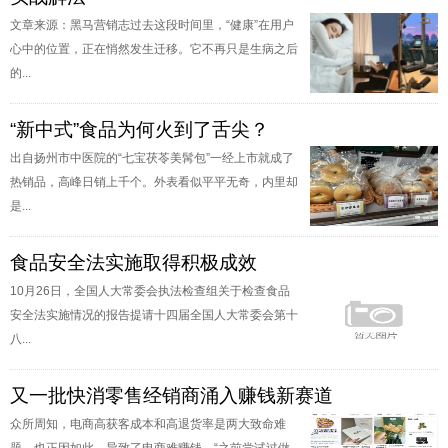
文章来源：黑马营销志过去这段时间里，“健康”在用户
心中的位置，正在悄然发生迁移。它不再只是生病之后
的...
“新中式”食品为何火到了舌尖？
出自扬州市中医院的“七宝茯苓美髯包”一经上市就成了
热销品，高峰日销上千个。外表看似平平无奇，内里却
是...
食品安全法实施取得积极成效
10月26日，全国人大常委会执法检查组关于检查食品
安全法实施情况的报告提请十四届全国人大常委会第十
八...
又一批快消零售经销商涌入赚钱新赛道
众所周知，电商高获客成本和高退货率是两大致命难