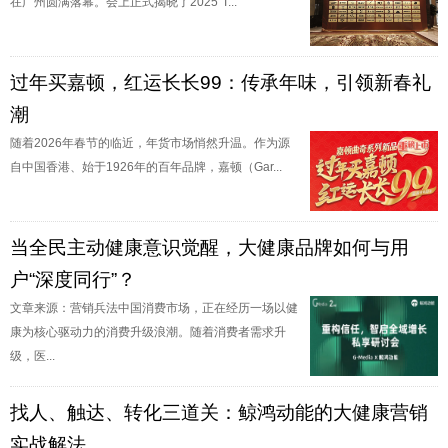
在广州圆满落幕。会上正式揭晓了2025"T...
过年买嘉顿，红运长长99：传承年味，引领新春礼
潮
随着2026年春节的临近，年货市场悄然升温。作为源
自中国香港、始于1926年的百年品牌，嘉顿（Gar...
当全民主动健康意识觉醒，大健康品牌如何与用
户“深度同行”？
文章来源：营销兵法中国消费市场，正在经历一场以健
康为核心驱动力的消费升级浪潮。随着消费者需求升
级，医...
找人、触达、转化三道关：鲸鸿动能的大健康营销
实战解法