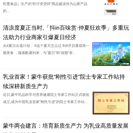
旺鹭食品）生产的“旺仔歪歪碎”商品被误传为山寨产品
的...
清凉度夏正当时,「抖in百味赏·仲夏狂欢季」多重玩
法助力行业商家引爆夏日经济
从#夏日出逃计划 、#这个夏天怎么过 到#开启暑假第一
顿美食 ，随着酷暑到来，与“夏日”和“假期”有...
乳业首家！蒙牛获批“刚性引进”院士专家工作站持
续深耕新质生产力
近日,蒙牛乳品科学与营养健康院士专家工作站正式获批
成立,成为中国乳业首家“刚性引进”的院士专家工作站...
蒙牛两会建言：培育新质生产力 为乳业高质量发展