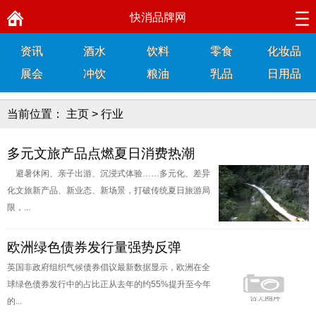
快消品牌网
资讯
酒水
饮料
零食
化妆品
展会
冲饮
粮油
乳品
日用品
当前位置：
主页
>
行业
多元文旅产品点燃夏日消费热潮
避暑休闲、亲子出游、沉浸式体验……多元化、差异
化文旅新产品、新业态、新场景，打破传统夏日旅游局
限，...
欧洲绿色债券发行量强势反弹
英国非政府组织气候债券倡议最新数据显示，欧洲在全
球绿色债券发行中的占比正从去年的约55%提升至今年
的...