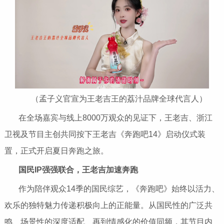
（孟子义官宣为王老吉王的荔汁品牌全球代言人）
在全场嘉宾与线上8000万观众的见证下，王老吉、浙江
卫视及节目主创共同按下王老吉《奔跑吧14》启动仪式装
置，正式开启夏日奔跑之旅。
国民
IP
强强联合
，王老吉加速奔跑
作为陪伴观众14季的国民综艺，《奔跑吧》始终以活力、
欢乐的独特魅力传递积极向上的正能量。从国民性的广泛共
鸣、场景性的深度适配、再到情感化的价值同频，其节目内