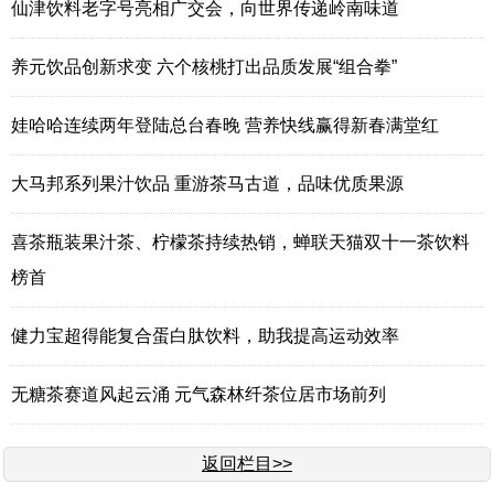
仙津饮料老字号亮相广交会，向世界传递岭南味道
养元饮品创新求变 六个核桃打出品质发展“组合拳”
娃哈哈连续两年登陆总台春晚 营养快线赢得新春满堂红
大马邦系列果汁饮品 重游茶马古道，品味优质果源
喜茶瓶装果汁茶、柠檬茶持续热销，蝉联天猫双十一茶饮料
榜首
健力宝超得能复合蛋白肽饮料，助我提高运动效率
无糖茶赛道风起云涌 元气森林纤茶位居市场前列
返回栏目>>