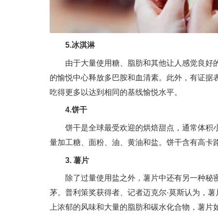
5.冰淇淋
由于大量使用糖、脂肪和其他让人感觉良好
的愉悦中心释放多巴胺和血清素。此外，有证据
吃得更多以达到相同的基线愉悦水平。
4.饼干
饼干是全球最受欢迎的烘焙甜点，通常体积
量加工糖、面粉、油、黄油和盐。饼干含有高卡
3. 薯片
除了过量使用盐之外，薯片中还有另一种秘
茅。普利策奖获得者、记者迈克尔
·
莫斯
认为，薯
上浓郁的风味和大量的脂肪和碳水化合物，薯片