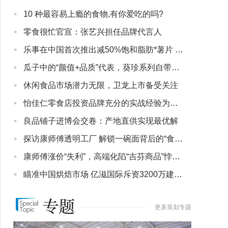
·
10 种最容易上瘾的食物,有你爱吃的吗?
·
零食很忙官宣：张艺兴担任品牌代言人
·
乐事在中国首次推出减50%饱和脂肪*薯片 带来轻负担零食优选
·
瓜子中的“颜值+品质”代表，葵珍系列自带强者属性
·
休闲食品市场潜力无限，卫龙上市备受关注
·
怡佳仁零食店投资品牌充分的实战经验为你解答如何提升营业额
·
良品铺子进博会交卷：产地直供实现最优解
·
探访康师傅透明工厂 解锁一碗面背后的“食安密码”
·
康师傅涨价“失利”，高端化陷“吉芬商品”悖论？
·
瞄准中国烘焙市场 亿滋国际斥资3200万建设“奥利奥云朵蛋糕”
更多策划专题