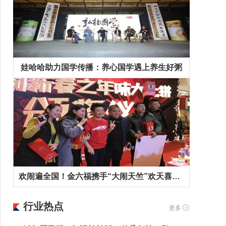
娃哈哈助力国学传播：养心国学遇上养生好粥
欢闹遍全国！金六福携手“大闹天竺”欢天喜地拜早年！
行业热点
更多