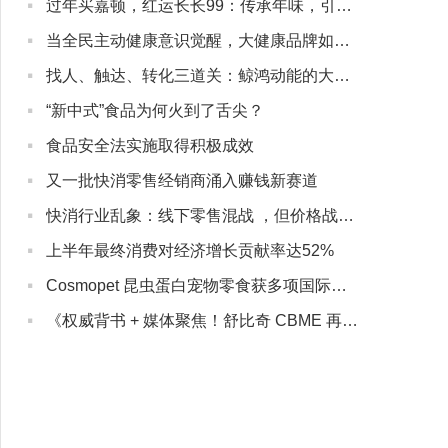
·
过年买嘉顿，红运长长99：传承年味，引领新春礼潮
·
当全民主动健康意识觉醒，大健康品牌如何与用户“深度同行”？
·
找人、触达、转化三道关：鲸鸿动能的大健康营销实战解法
·
“新中式”食品为何火到了舌尖？
·
食品安全法实施取得积极成效
·
又一批快消零售经销商涌入赚钱新赛道
·
快消行业乱象：线下零售混战 ，但价格战没有赢家
·
上半年最终消费对经济增长贡献率达52%
·
Cosmopet 昆虫蛋白宠物零食获多项国际认证
·
《权威背书 + 媒体聚焦！舒比奇 CBME 再亮相，敏感肌纸尿裤成母婴护理新焦点》