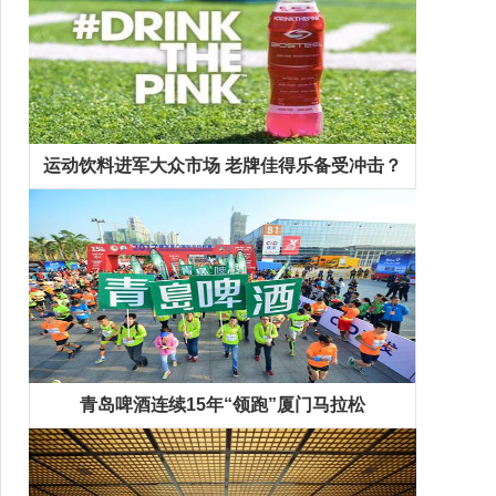
运动饮料进军大众市场 老牌佳得乐备受冲击？
青岛啤酒连续15年“领跑”厦门马拉松