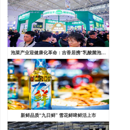
泡菜产业迎健康化革命：吉香居携“乳酸菌泡菜”等新品抢占千亿市场先机
新鲜品质“九日鲜” 雪花鲜啤鲜活上市
精彩专题