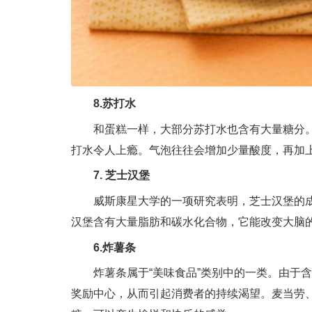
8.
苏打水
和蛋糕一样，大部分苏打水也含有大量糖分
打水令人上瘾。气泡往往会增加少量酸度，再加
7. 芝士汉堡
威斯康星大学的一项研究表明，芝士汉堡的
汉堡含有大量脂肪和碳水化合物，它能改变大脑
6.炸薯条
炸薯条属于
“
美味食品
”
类别中的一类。由于含
奖励中心，从而引起消费者的持续渴望。麦当劳