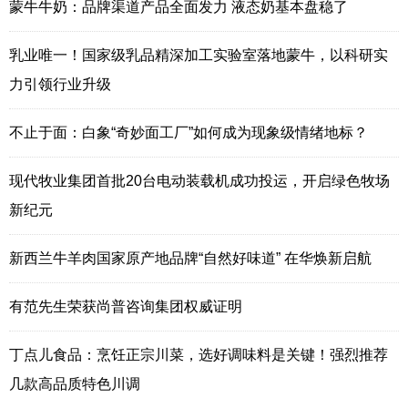
蒙牛牛奶：品牌渠道产品全面发力 液态奶基本盘稳了
乳业唯一！国家级乳品精深加工实验室落地蒙牛，以科研实
力引领行业升级
不止于面：白象“奇妙面工厂”如何成为现象级情绪地标？
现代牧业集团首批20台电动装载机成功投运，开启绿色牧场
新纪元
新西兰牛羊肉国家原产地品牌“自然好味道” 在华焕新启航
有范先生荣获尚普咨询集团权威证明
丁点儿食品：烹饪正宗川菜，选好调味料是关键！强烈推荐
几款高品质特色川调