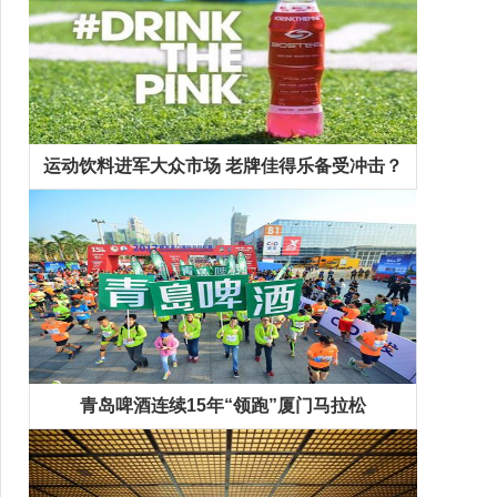
运动饮料进军大众市场 老牌佳得乐备受冲击？
青岛啤酒连续15年“领跑”厦门马拉松