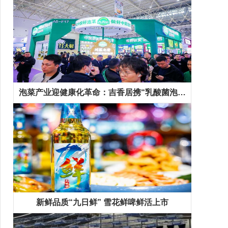
泡菜产业迎健康化革命：吉香居携“乳酸菌泡菜”等新品抢占千亿市场先机
新鲜品质“九日鲜” 雪花鲜啤鲜活上市
精彩专题