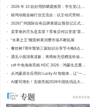
·
2026 年 10 款好用防晒霜推荐：学生党/上班族/熟龄肌各价位适配清单
·
鲸鸿动能金融行业交流会：以主动式营销框架，破解保险、信贷、券商差异化难题
·
2026广州国际自有品牌展观众预登记正式开启！立足华南，链接全球
·
卖零食的尽头是卖菜？零食店何以变道“菜市场”？
·
“水果之王”榴莲鲜果消费市场不断拓展
·
餐饮树7周年暨第三届知识分享节今晚8点正式开幕！
·
遇见小面深夜道歉，将商标无偿赠送给渝见小面
·
cdf 中免海南亮相 HDC 2026：鸿蒙生态重构免税购物体验，从搜索比价到对话式消费
·
从鸿蒙原生应用到 Lucky AI 智能体，让"一句话喝到咖啡"成为现实
·
AI重写增长！玄瞳亮相2026中国快消品大会AI应用论坛
更多策划专题