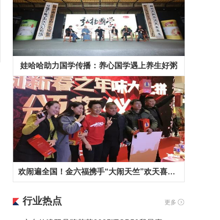
娃哈哈助力国学传播：养心国学遇上养生好粥
欢闹遍全国！金六福携手“大闹天竺”欢天喜地拜早年！
行业热点
更多