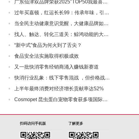
·
广东仙津双品牌荣获2025"TOP50我最喜爱的广东商标品牌"
·
过年买嘉顿，红运长长99：传承年味，引领新春礼潮
·
当全民主动健康意识觉醒，大健康品牌如何与用户“深度同行”？
·
找人、触达、转化三道关：鲸鸿动能的大健康营销实战解法
·
“新中式”食品为何火到了舌尖？
·
食品安全法实施取得积极成效
·
又一批快消零售经销商涌入赚钱新赛道
·
快消行业乱象：线下零售混战 ，但价格战没有赢家
·
上半年最终消费对经济增长贡献率达52%
·
Cosmopet 昆虫蛋白宠物零食获多项国际认证
扫码访问手机版
了解更多