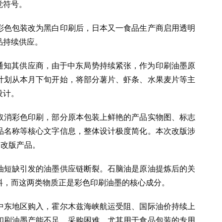
觉符号。
彩色包装改为黑白印刷后，日本又一食品生产商启用透明
品持续供应。
e）通知其供应商，由于中东局势持续紧张，作为印刷油墨原
计划从本月下旬开始，将部分薯片、虾条、水果麦片等主
设计。
取消彩色印刷，部分原本包装上鲜艳的产品实物图、标志
品名称等核心文字信息，整体设计极度简化。本次改版涉
架改版产品。
油短缺引发的油墨供应链断裂。石脑油是原油提炼后的关
料，而这两类物质正是彩色印刷油墨的核心成分。
中东地区购入，霍尔木兹海峡航运受阻、国际油价持续上
印刷油墨产能不足、采购困难，尤其用于食品包装的专用