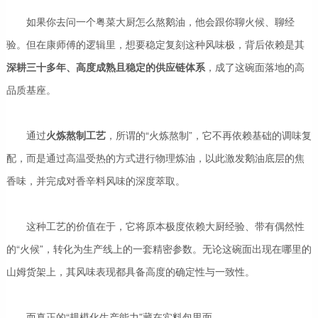
如果你去问一个粤菜大厨怎么熬鹅油，他会跟你聊火候、聊经
验。但在康师傅的逻辑里，想要稳定复刻这种风味极，背后依赖是其
深耕三十多年、高度成熟且稳定的供应链体系
，成了这碗面落地的高
品质基座。
通过
火炼熬制工艺
，所谓的“火炼熬制”，它不再依赖基础的调味复
配，而是通过高温受热的方式进行物理炼油，以此激发鹅油底层的焦
香味，并完成对香辛料风味的深度萃取。
这种工艺的价值在于，它将原本极度依赖大厨经验、带有偶然性
的“火候”，转化为生产线上的一套精密参数。无论这碗面出现在哪里的
山姆货架上，其风味表现都具备高度的确定性与一致性。
而真正的“规模化生产能力”藏在实料包里面。