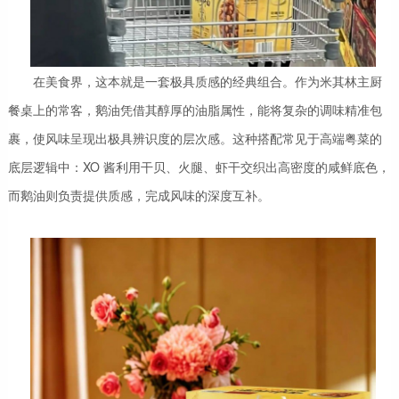
在美食界，这本就是一套极具质感的经典组合。作为米其林主厨
餐桌上的常客，鹅油凭借其醇厚的油脂属性，能将复杂的调味精准包
裹，使风味呈现出极具辨识度的层次感。这种搭配常见于高端粤菜的
底层逻辑中：XO 酱利用干贝、火腿、虾干交织出高密度的咸鲜底色，
而鹅油则负责提供质感，完成风味的深度互补。