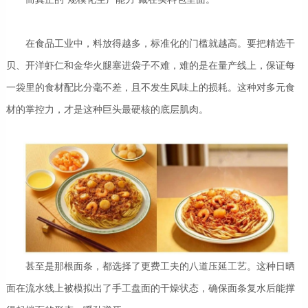
在食品工业中，料放得越多，标准化的门槛就越高。要把精选干
贝、开洋虾仁和金华火腿塞进袋子不难，难的是在量产线上，保证每
一袋里的食材配比分毫不差，且不发生风味上的损耗。这种对多元食
材的掌控力，才是这种巨头最硬核的底层肌肉。
甚至是那根面条，都选择了更费工夫的八道压延工艺。这种日晒
面在流水线上被模拟出了手工盘面的干燥状态，确保面条复水后能撑