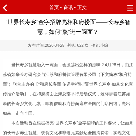
首页
•
资讯
• 正文
“世界长寿乡”金字招牌亮相和府捞面——长寿乡智
慧，如何“熬”进一碗面？
发布时间:
2026-04-29
浏览:
622 次 作者:小编
当长寿乡智慧融入一碗面，会激荡出怎样的滋味？4月28日，由江
苏省如皋长寿研究会与江苏和府餐饮管理有限公司（下文简称“和府捞
面”）联合主办的【“和府长寿面 传递幸福味”暨世界长寿乡·如皋文化宣
传推介活动】，在和府捞面上海总部举行启动仪式，这标志着江苏如
皋的长寿乡文化元素，即将借助和府捞面遍布全国的门店网络，走出
如皋、走向全国。
本次活动旨在根据擦亮“世界长寿乡”金字招牌的工作要求，让如皋
的长寿乡养生智慧、饮食文化和非遗元素触达全国消费者，实现文化