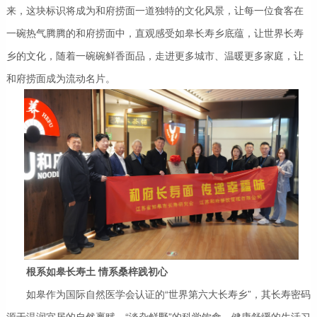
来，这块标识将成为和府捞面一道独特的文化风景，让每一位食客在
一碗热气腾腾的和府捞面中，直观感受如皋长寿乡底蕴，让世界长寿
乡的文化，随着一碗碗鲜香面品，走进更多城市、温暖更多家庭，让
和府捞面成为流动名片。
根系如皋长寿土 情系桑梓践初心
如皋作为国际自然医学会认证的“世界第六大长寿乡”，其长寿密码
源于温润宜居的自然禀赋、“淡杂鲜野”的科学饮食、健康舒缓的生活习