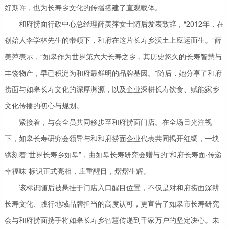
好期许，也为长寿乡文化的传播搭建了直观载体。
和府捞面行政中心总经理薛美萍女士随后发表致辞，“2012年，在
创始人李学林先生的带领下，和府在这片长寿乡沃土上应运而生。”薛
美萍表示，“如皋作为世界第六大长寿之乡，其历史悠久的长寿智慧与
丰饶物产，早已积淀为和府最鲜明的品牌基因。”随后，她分享了和府
捞面与如皋长寿文化的深厚渊源，以及企业深耕长寿饮食、赋能家乡
文化传播的初心与规划。
紧接着，与会全员共同移步至和府捞面门店。在全场目光注视
下，如皋长寿研究会领导与和和府捞面企业代表共同揭开红绸，一块
镌刻着“世界长寿乡如皋”，由如皋长寿研究会赠与的“和府长寿面·传递
幸福味”标识正式亮相，庄重醒目，熠熠生辉。
该标识随后被悬挂于门店入口醒目位置，不仅是对和府捞面深耕
长寿文化、践行地域品牌担当的高度认可，更宣告了如皋市长寿研究
会与和府捞面携手将如皋长寿乡智慧传递到千家万户的坚定决心。未