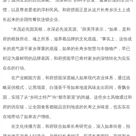
惯，以及尊老爱老的淳朴民风。和府捞面正是从这片长寿乡沃土上成
长起来的全国性餐饮连锁企业。
“木茂必先固其根，水深必先浚其源。”薛美萍表示，“如皋，是和
府的根脉所在、魂之所系，滋养着品牌的文化底蕴。”事实上，这份成
长的底气源于家乡厚重的底蕴，如皋的长寿乡智慧与丰饶物产，早已
积淀为最鲜明的品牌基因，和府捞面早已将对家乡的深情转化为实实
在在的行动。
在产业赋能方面，和府捞面深度融入如皋现代农业体系，通过战
略采供模式，让黑塌菜、白蒲茶干等如皋地道风味走出田间，香飘全
国，实现了从“乡间土特产”向“都市新宠”的跨越。这些乡土风物通过和
府的供应链，让全国食客都能品尝到地道的长寿之乡味道，也实实在
在地带动了如皋农户增收。
在文化传播方面，和府联合如皋长寿研究会，深入如皋街巷，拍
摄当地百岁老人纪录片，与世纪长者对话，探寻长寿密码，宣传家乡