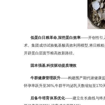
低蛋白日粮革命,深挖蛋白效率
——开创性引
术。集团成功试验氨基酸高效利用模型,将日粮粗蛋
开辟蛋白层面节粮高效新路径。
固本强基,科技驱动提质增效
牛群健康管理跃升
——构建围产期代谢健康监测
怀孕率跃升至36%,牛群平均泌乳天数缩短至170
后备牛培育体系优化
——建立生长曲线与终身效