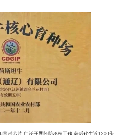
相育种芯片,广泛开展胚胎移植工作,获后代牛近1200头。