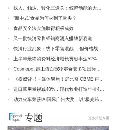
·
找人、触达、转化三道关：鲸鸿动能的大健康营销实战解法
·
“新中式”食品为何火到了舌尖？
·
食品安全法实施取得积极成效
·
又一批快消零售经销商涌入赚钱新赛道
·
快消行业乱象：线下零售混战 ，但价格战没有赢家
·
上半年最终消费对经济增长贡献率达52%
·
Cosmopet 昆虫蛋白宠物零食获多项国际认证
·
《权威背书 + 媒体聚焦！舒比奇 CBME 再亮相，敏感肌纸尿裤成母婴护理新焦点》
·
进口草用量锐减40%，现代牧业打造年省4500万的节粮“硬核方案”
·
动力火车荣获IAI国际广告大奖，以“极光跨年”打造差异化品牌印记
更多策划专题