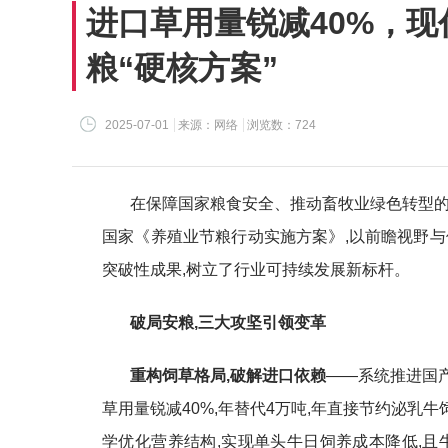
进口草用量锐减40%，现
粮“硬核方案”
2025-07-01
来源：网络
浏览数：724
在保障国家粮食安全、推动畜牧业绿色转型的
国家《养殖业节粮行动实施方案》,以前瞻视野与
突破性成果,树立了行业可持续发展新标杆。
破局安粮,三大攻坚引领变革
重构饲草格局,破解进口依赖
——系统推进国
草用量锐减40%,年替代4万吨,年直接节约泌乳牛
学优化营养结构,实现单头牛日饲养成本降低,且