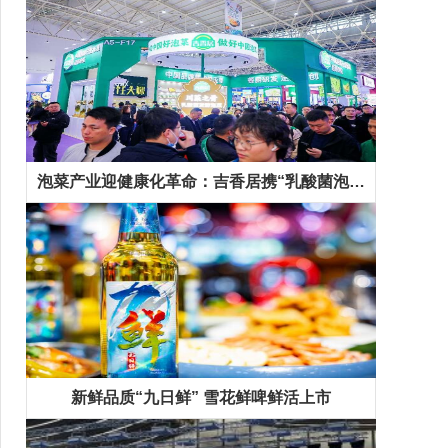
泡菜产业迎健康化革命：吉香居携“乳酸菌泡菜”等新品抢占千亿市场先机
新鲜品质“九日鲜” 雪花鲜啤鲜活上市
精彩专题