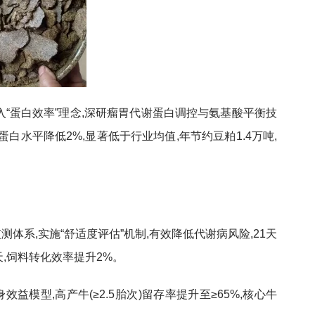
入“蛋白效率”理念,深研瘤胃代谢蛋白调控与氨基酸平衡技
白水平降低2%,显著低于行业均值,年节约豆粕1.4万吨,
体系,实施“舒适度评估”机制,有效降低代谢病风险,21天
天,饲料转化效率提升2%。
益模型,高产牛(≥2.5胎次)留存率提升至≥65%,核心牛