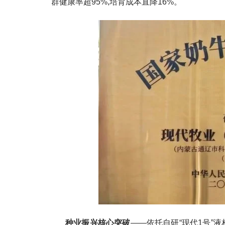
群健康率超95%,培育成本直降16%。
种业振兴核心突破
——依托自研“现代1号”液