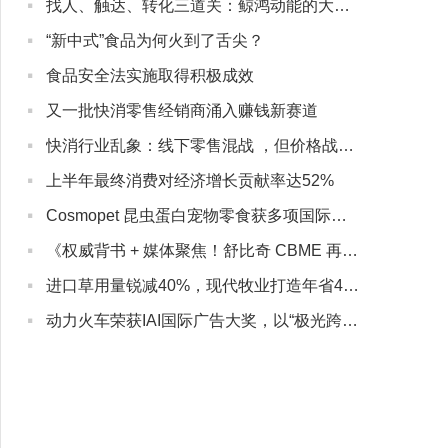
·
找人、触达、转化三道关：鲸鸿动能的大健康营销实战解法
·
“新中式”食品为何火到了舌尖？
·
食品安全法实施取得积极成效
·
又一批快消零售经销商涌入赚钱新赛道
·
快消行业乱象：线下零售混战 ，但价格战没有赢家
·
上半年最终消费对经济增长贡献率达52%
·
Cosmopet 昆虫蛋白宠物零食获多项国际认证
·
《权威背书 + 媒体聚焦！舒比奇 CBME 再亮相，敏感肌纸尿裤成母婴护理新焦点》
·
进口草用量锐减40%，现代牧业打造年省4500万的节粮“硬核方案”
·
动力火车荣获IAI国际广告大奖，以“极光跨年”打造差异化品牌印记