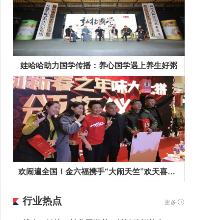
娃哈哈助力国学传播：养心国学遇上养生好粥
欢闹遍全国！金六福携手“大闹天竺”欢天喜地拜早年！
行业热点
更多