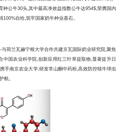
种公牛30头,其中最高净效益指数公牛达954$,荣膺国内
冻精100%自给,筑牢国家奶牛种业基石。
—与荷兰瓦赫宁根大学合作共建京瓦国际奶业研究院,聚焦
合中国农业科学院,创新应用红三叶草提取物,显著提升日
。携手南京农业大学,研发常山酮中药粉,高效防控犊牛球虫
驾护航。