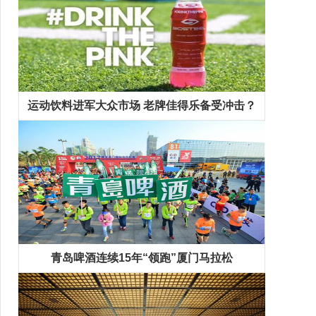
运动饮料进军大众市场 老牌佳得乐备受冲击？
青岛啤酒连续15年“领跑”厦门马拉松