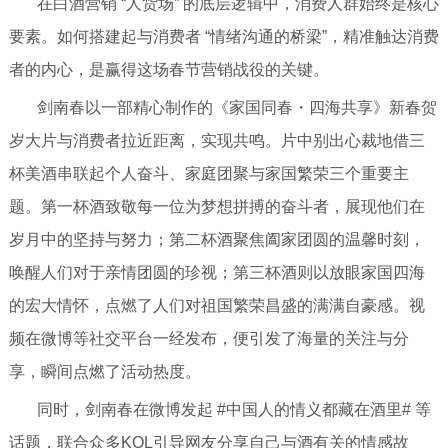
在白酒营销 “人货场” 的底层逻辑中，消费人群始终是核心
要素。如何搭建起与消费者 “情绪沟通的桥梁”，精准触达消费
者的内心，是赢得这场春节营销战役的关键。
剑南春以一部精心制作的《家国同春・四海共享》新春贺
岁大片与消费者拉近距离，实现共鸣。片中别出心裁地借三
杯美酒串联起个人奋斗、家庭团聚与家国繁荣三个重要主
题。第一杯酒致敬每一位为梦想拼搏的奋斗者，展现他们在
岁月中的坚持与努力；第二杯酒聚焦阖家团圆的温馨时刻，
唤醒人们对于亲情团圆的珍视；第三杯酒则以放眼家国四海
的宏大情怀，点燃了人们对祖国繁荣昌盛的满满自豪感。视
频在微博等社交平台一经发布，便引发了海量的关注与分
享，瞬间点燃了活动热度。
同时，剑南春在微博发起 #中国人的情义都藏在酒里# 等
话题，联合众多KOL引导网友分享自己与酒有关的情感故