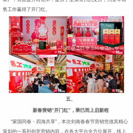
售工作赢得了开门红。
五、
新春营销“开门红”，乘巳而上启新程
“家国同春・四海共享”，本次剑南春春节营销凭借其精心
策划的一系列创意营销内容，在各大平台全方位展开，线上