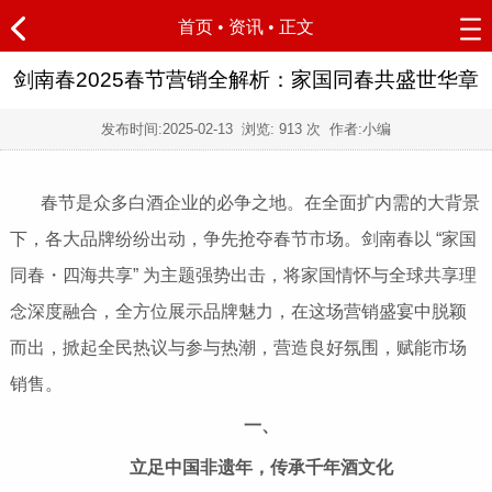
首页
•
资讯
• 正文
剑南春2025春节营销全解析：家国同春共盛世华章
发布时间:
2025-02-13
浏览:
913 次 作者:小编
春节是众多白酒企业的必争之地。在全面扩内需的大背景
下，各大品牌纷纷出动，争先抢夺春节市场。剑南春以 “家国
同春・四海共享” 为主题强势出击，将家国情怀与全球共享理
念深度融合，全方位展示品牌魅力，在这场营销盛宴中脱颖
而出，掀起全民热议与参与热潮，营造良好氛围，赋能市场
销售。
一、
立足中国非遗年，传承千年酒文化