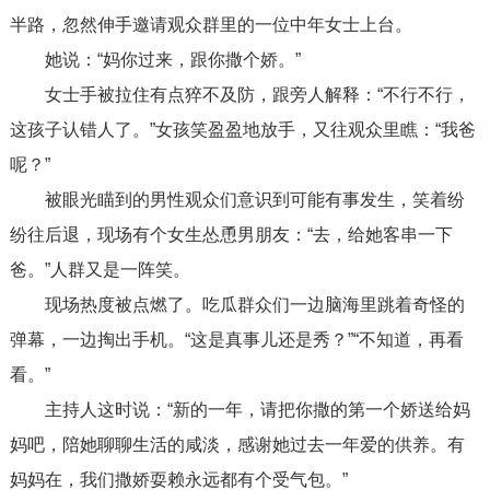
半路，忽然伸手邀请观众群里的一位中年女士上台。
她说：“妈你过来，跟你撒个娇。”
女士手被拉住有点猝不及防，跟旁人解释：“不行不行，
这孩子认错人了。”女孩笑盈盈地放手，又往观众里瞧：“我爸
呢？”
被眼光瞄到的男性观众们意识到可能有事发生，笑着纷
纷往后退，现场有个女生怂恿男朋友：“去，给她客串一下
爸。”人群又是一阵笑。
现场热度被点燃了。吃瓜群众们一边脑海里跳着奇怪的
弹幕，一边掏出手机。“这是真事儿还是秀？”“不知道，再看
看。”
主持人这时说：“新的一年，请把你撒的第一个娇送给妈
妈吧，陪她聊聊生活的咸淡，感谢她过去一年爱的供养。有
妈妈在，我们撒娇耍赖永远都有个受气包。”