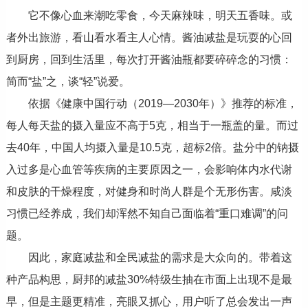
它不像心血来潮吃零食，今天麻辣味，明天五香味。或
者外出旅游，看山看水看主人心情。酱油减盐是玩耍的心回
到厨房，回到生活里，每次打开酱油瓶都要碎碎念的习惯：
简而“盐”之，谈“轻”说爱。
依据《健康中国行动（2019—2030年）》推荐的标准，
每人每天盐的摄入量应不高于5克，相当于一瓶盖的量。而过
去40年，中国人均摄入量是10.5克，超标2倍。盐分中的钠摄
入过多是心血管等疾病的主要原因之一，会影响体内水代谢
和皮肤的干燥程度，对健身和时尚人群是个无形伤害。咸淡
习惯已经养成，我们却浑然不知自己面临着“重口难调”的问
题。
因此，家庭减盐和全民减盐的需求是大众向的。带着这
种产品构思，厨邦的减盐30%特级生抽在市面上出现不是最
早，但是主题更精准，亮眼又抓心，用户听了总会发出一声