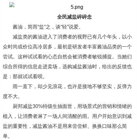
全民减盐碎碎念
酱油，简而“盐”之，谈“轻”说爱。
减盐类的酱油进入了消费者的视野已有几个年头，以小
众时尚或价位高冷居多，最初是研发者丰富酱油品类的一个
尝试。这种试试看的心态自然会被消费者敏锐捕捉。当她们
综合所得的信息走进卖场，选购减盐酱油时，给出的反馈也
是：那就试试看呗。
雨一直下，却少见浪花，也许是接地不够坚实，反弹力
度不大。
厨邦减盐30%特级生抽面世，用场景式的营销和情绪的
植入，让消费者淋了一场人间清醒的雨。用户开始意识到减
盐的重要性，减盐酱油不是用来尝尝鲜、换换口味那么简
单。