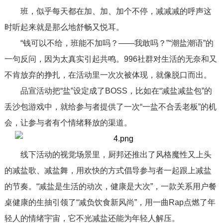
班，似乎每天都在加、加、加个不停，减减减的呼声这
时听起来就是那么地舒畅又悦耳。
“钱可以不给，班能不加吗？——我敢吗？”“潮盐潮语”的
一句反问，因为太真实引起共鸣。996社群对生活的无奈和又
不肯放弃的挣扎，在活动里一次次被体现，就像脱口而出。
品宣活动把“盐”设定成了BOSS，比如在“减盐减盐包”的
丢沙包游戏中，就给参与者提供了一次“一盐不合丢老板”的机
会，让参与者有个情绪释放的渠道。
线下活动的视觉场景里，厨邦还推出了风格魔性又上头
的减盐歌、减盐舞，用欢快的方式倡导参与者一起跟上减盐
的节奏。“减盐是生活的动次，健康是大次”，一款关系用户餐
桌健康的生抽引领了“减负饮食新风尚”，用一曲Rap点燃了年
轻人的情绪宇宙，它不光减盐还能为年轻人解压。