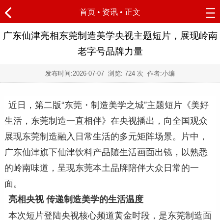
首页
•
资讯
• 正文
广东仙津亮相东莞制造美学央视主题短片，展现岭南
老字号品牌力量
发布时间:
2026-07-07
浏览:
724 次 作者:小编
近日，第二版“东莞・制造美学之城”主题短片《美好
生活，东莞制造一直相伴》在央视播出，向全国观众
展现东莞制造融入日常生活的多元矩阵场景。片中，
广东仙津旗下仙津饮料产品随生活画面出镜，以熟悉
的岭南味道，呈现东莞本土品牌陪伴大众日常的一
面。
亮相央视
传递制造美学的生活温度
本次短片登陆央视核心频道黄金时段，是东莞制造面