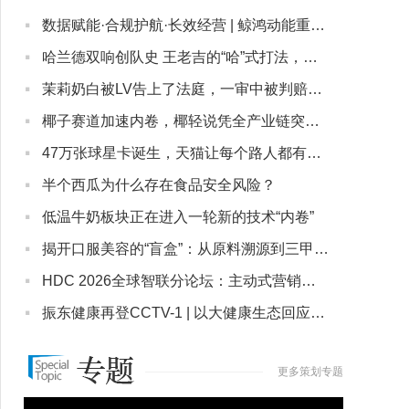
·
数据赋能·合规护航·长效经营 | 鲸鸿动能重塑大健康行业增长新范式
·
哈兰德双响创队史 王老吉的“哈”式打法，太狠了！
·
茉莉奶白被LV告上了法庭，一审中被判赔超千万元
·
椰子赛道加速内卷，椰轻说凭全产业链突围，便利店爆款如何收割年轻消费者？
·
47万张球星卡诞生，天猫让每个路人都有自己的主场时刻
·
半个西瓜为什么存在食品安全风险？
·
低温牛奶板块正在进入一轮新的技术“内卷”
·
揭开口服美容的“盲盒”：从原料溯源到三甲医院验证，乐了如何交付看得见的改变？
·
HDC 2026全球智联分论坛：主动式营销框架下的全球化增长路径
·
振东健康再登CCTV-1 | 以大健康生态回应时代之问
更多策划专题