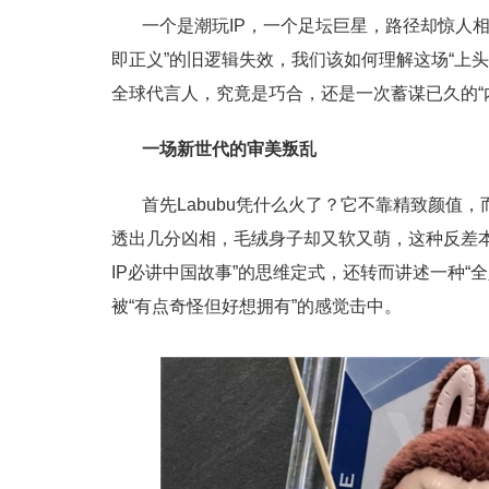
一个是潮玩IP，一个足坛巨星，路径却惊人相
即正义”的旧逻辑失效，我们该如何理解这场“上头
全球代言人，究竟是巧合，还是一次蓄谋已久的“
一场
新世代的审
美叛乱
首先Labubu凭什么火了？它不靠精致颜值
透出几分凶相，毛绒身子却又软又萌，这种反差本
IP必讲中国故事”的思维定式，还转而讲述一种“
被“有点奇怪但好想拥有”的感觉击中。