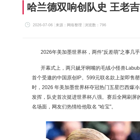
哈兰德双响创队史 王老吉
2026-07-06
来源：网络整理
浏览数：796
2026年美加墨世界杯，两件“反差萌”之事几
开幕式上，两只龇牙咧嘴的毛绒小怪兽Labu
首个受邀的中国原创IP。599元联名款上架即售
时，2026 年美加墨世界杯夺冠热门五星巴西
发挥，队史首次挺进世界杯八强。赛后全网刷屏
名场面，网友们热情给他取名 “哈宝”。