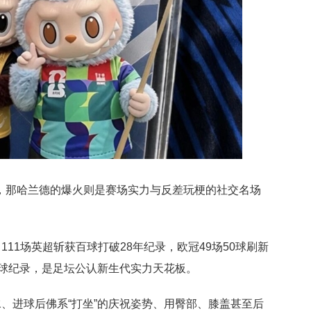
差，那哈兰德的爆火则是赛场实力与反差玩梗的社交名场
11场英超斩获百球打破28年纪录，欧冠49场50球刷新
进球纪录，是足坛公认新生代实力天花板。
、进球后佛系“打坐”的庆祝姿势、用臀部、膝盖甚至后