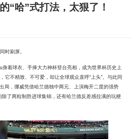
的“哈”式打法，太狠了！
乎同时刷屏。
bu身着球衣、手捧大力神杯登台亮相，成为世界杯历史上
罄，它不精致、不可爱，却让全球观众直呼“上头”。与此同
爆冷出局，挪威凭借哈兰德独中两元、上演梅开二度的强势
的除了两粒制胜进球集锦，还有哈兰德反差感拉满的玩梗