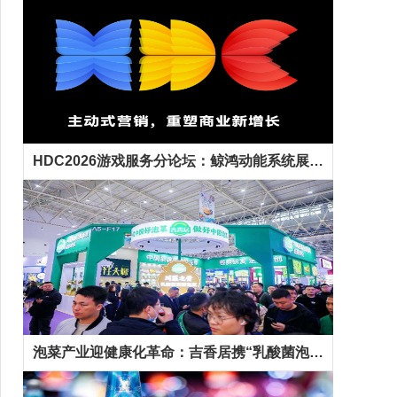
HDC2026游戏服务分论坛：鲸鸿动能系统展示全生命周期增长方案，助力开发者跑通“买变一体”正循环
泡菜产业迎健康化革命：吉香居携“乳酸菌泡菜”等新品抢占千亿市场先机
精彩专题