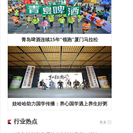
青岛啤酒连续15年“领跑”厦门马拉松
娃哈哈助力国学传播：养心国学遇上养生好粥
行业热点
更多