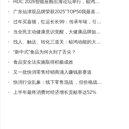
·
HDC 2026智能座舱出海论坛举行，鲸鸿动能展示一站式品牌阵地解决方案，助力中国车企全球化高质量增长
·
广东仙津双品牌荣获2025"TOP50我最喜爱的广东商标品牌"
·
过年买嘉顿，红运长长99：传承年味，引领新春礼潮
·
当全民主动健康意识觉醒，大健康品牌如何与用户“深度同行”？
·
找人、触达、转化三道关：鲸鸿动能的大健康营销实战解法
·
“新中式”食品为何火到了舌尖？
·
食品安全法实施取得积极成效
·
又一批快消零售经销商涌入赚钱新赛道
·
快消行业乱象：线下零售混战 ，但价格战没有赢家
·
上半年最终消费对经济增长贡献率达52%