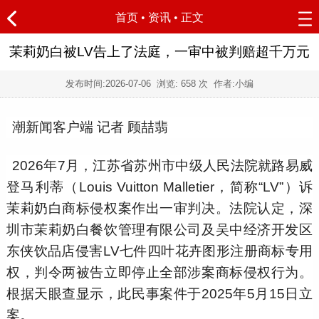
首页
•
资讯
• 正文
茉莉奶白被LV告上了法庭，一审中被判赔超千万元
发布时间:
2026-07-06
浏览:
658 次 作者:小编
潮新闻客户端 记者 顾喆翡
2026年7月，江苏省苏州市中级人民法院就路易威
登马利蒂（Louis Vuitton Malletier，简称“LV”）诉
茉莉奶白商标侵权案作出一审判决。法院认定，深
圳市茉莉奶白餐饮管理有限公司及吴中经济开发区
东侠饮品店侵害LV七件四叶花卉图形注册商标专用
权，判令两被告立即停止全部涉案商标侵权行为。
根据天眼查显示，此民事案件于2025年5月15日立
案。