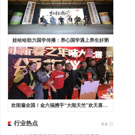
娃哈哈助力国学传播：养心国学遇上养生好粥
欢闹遍全国！金六福携手“大闹天竺”欢天喜地拜早年！
行业热点
更多