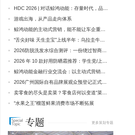
·
HDC 2026 | 对话鲸鸿动能：存量时代，品牌如何夺回营销“主动权”？
·
游戏出海，从产品走向体系
·
鲸鸿动能的主动式营销，能不能让车企重建营销秩序？
·
“舌尖好味 天生圭宝”上线半年：乌拉圭牛肉如何用一只“宝箱”抢占中国高端餐桌
·
2026防脱洗发水综合测评：一份绕过智商税的选购白皮书
·
2026 年 10 款好用防晒霜推荐：学生党/上班族/熟龄肌各价位适配清单
·
鲸鸿动能金融行业交流会：以主动式营销框架，破解保险、信贷、券商差异化难题
·
2026广州国际自有品牌展观众预登记正式开启！立足华南，链接全球
·
卖零食的尽头是卖菜？零食店何以变道“菜市场”？
·
“水果之王”榴莲鲜果消费市场不断拓展
更多策划专题