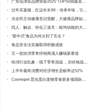
·
广东仙津双品牌荣获2025"TOP50我最喜爱的广东商标品牌"
·
过年买嘉顿，红运长长99：传承年味，引领新春礼潮
·
当全民主动健康意识觉醒，大健康品牌如何与用户“深度同行”？
·
找人、触达、转化三道关：鲸鸿动能的大健康营销实战解法
·
“新中式”食品为何火到了舌尖？
·
食品安全法实施取得积极成效
·
又一批快消零售经销商涌入赚钱新赛道
·
快消行业乱象：线下零售混战 ，但价格战没有赢家
·
上半年最终消费对经济增长贡献率达52%
·
Cosmopet 昆虫蛋白宠物零食获多项国际认证