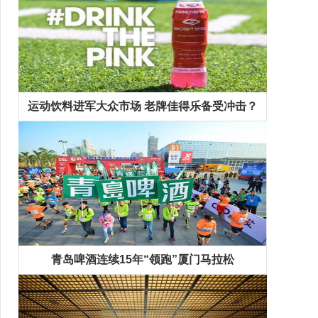
运动饮料进军大众市场 老牌佳得乐备受冲击？
青岛啤酒连续15年“领跑”厦门马拉松