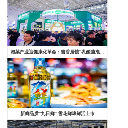
泡菜产业迎健康化革命：吉香居携“乳酸菌泡菜”等新品抢占千亿市场先机
新鲜品质“九日鲜” 雪花鲜啤鲜活上市
精彩专题