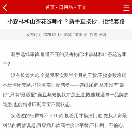
首页
•
日用品
• 正文
小森林和山茶花选哪个？新手直接抄，拒绝套路
发布时间:
2026-02-15
浏览:
1018 次 作者:小编
新手选纸尿裤,最避不开的灵魂拷问:小森林和山茶花选哪
个?
没有长篇大论,全是我家实测半个月的干货,不搞参数堆砌,
不玩情怀套路,只说真实适配感受——选纸尿裤,从来没有“最
好”,只有“最适配”,而且频繁换款才是王道,既能规避单一品牌的
隐患,也能精准匹配宝宝不同状态。
实测过的纸尿裤不下10款,换着用才摸清门道,先从大家最
纠结的两款说起,再穿插几款高性价比平替,不排列、不偏心。