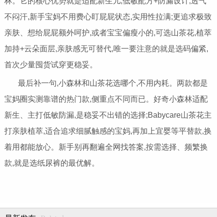
林。它的核心优势就是适配新生儿,低敏配方+防漏设计,透气
不闷汗,新手宝妈不用费心盯屁屁状态,实用性拉满;更追求极致
亲肤、想给屁屁额外呵护,或者宝宝偏瘦小的,可选山茶花,植萃
加持+云朵面层,亲肤感无可替代,唯一要注意的就是选码偏紧,
首次少量囤货试穿更稳妥。
最后补一句,小森林和山茶花选哪个,不用内耗。两款都是
宝妈圈实测靠谱的热门款,侧重点不同而已。好奇小森林适配
新生、主打低敏防漏,是稳妥不出错的选择;Babycare山茶花主
打亲肤植萃,适合追求细腻触感的宝妈,再加上宜婴等平替款,换
着用都能放心。新手别再翻遍全网找答案,按需选择、频繁换
款,就是选纸尿裤的最优解。