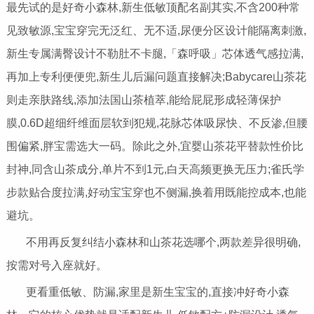
最先试的是好奇小森林,新生低敏顶配名副其实,不含200种常
见致敏源,宝宝穿完无泛红、无不适,尿便分区设计能隔离刺激,
新生专属满臀设计不勒肚不卡腿,「森呼吸」芯体透气感拉满,
再加上专利便便兜,新生儿后漏问题直接解决;Babycare山茶花
则走亲肤路线,添加法国山茶植萃,能给屁屁形成轻薄保护
膜,0.6D超细纤维面层软到犯规,花脉芯体吸尿快、不反渗,但腰
围偏紧,胖宝需选大一码。除此之外,宜婴山茶花平替款性价比
封神,同含山茶成分,单片不到1元,白天高频更换无压力;雀氏学
步款贴合度拉满,好动宝宝穿也不侧漏,换着用既能控成本,也能
避坑。
不用再反复纠结小森林和山茶花选哪个,两款差异很明确,
按需对号入座就好。
更看重低敏、防漏,家里是新生宝宝的,直接冲好奇小森