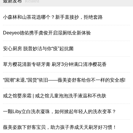
Related
最新发布
小森林和山茶花选哪个？新手直接抄，拒绝套路
Deeyeo德佑携手龚俊开启湿厕纸全新体验
安心厨房 脱普妙洁与你“疫”起抗菌
草方樱花清新专研牙膏 刷牙3分钟满口清净樱花香
“国潮”未退,“国货”依旧——薇美姿舒客给你不一样的安全感!
戒之馆婴亲霜 | 戒之馆儿童泡泡洗手液温和不伤肤
一颗Liby立白洗衣凝珠，如何掀起年轻人的洗衣变革？
薇美姿旗下舒客宝贝，助力孩子养成天天刷牙好习惯！