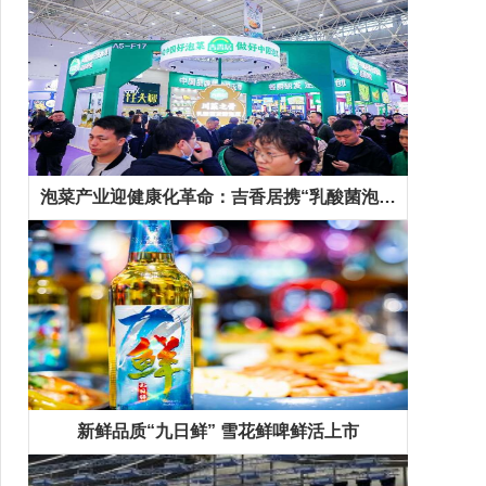
泡菜产业迎健康化革命：吉香居携“乳酸菌泡菜”等新品抢占千亿市场先机
新鲜品质“九日鲜” 雪花鲜啤鲜活上市
精彩专题