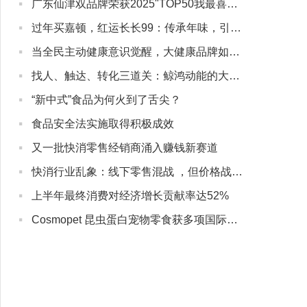
·
广东仙津双品牌荣获2025"TOP50我最喜爱的广东商标品牌"
·
过年买嘉顿，红运长长99：传承年味，引领新春礼潮
·
当全民主动健康意识觉醒，大健康品牌如何与用户“深度同行”？
·
找人、触达、转化三道关：鲸鸿动能的大健康营销实战解法
·
“新中式”食品为何火到了舌尖？
·
食品安全法实施取得积极成效
·
又一批快消零售经销商涌入赚钱新赛道
·
快消行业乱象：线下零售混战 ，但价格战没有赢家
·
上半年最终消费对经济增长贡献率达52%
·
Cosmopet 昆虫蛋白宠物零食获多项国际认证