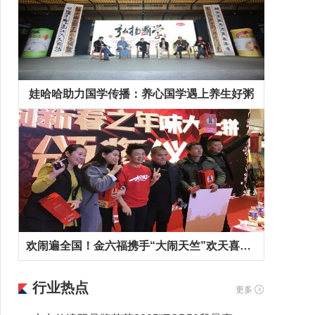
娃哈哈助力国学传播：养心国学遇上养生好粥
欢闹遍全国！金六福携手“大闹天竺”欢天喜地拜早年！
行业热点
更多