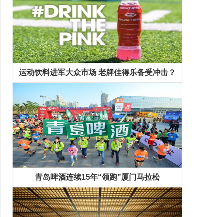
运动饮料进军大众市场 老牌佳得乐备受冲击？
青岛啤酒连续15年“领跑”厦门马拉松