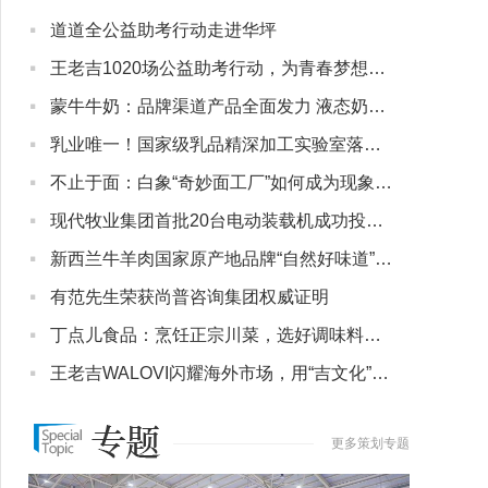
·
道道全公益助考行动走进华坪
·
王老吉1020场公益助考行动，为青春梦想送上“高考大吉”
·
蒙牛牛奶：品牌渠道产品全面发力 液态奶基本盘稳了
·
乳业唯一！国家级乳品精深加工实验室落地蒙牛，以科研实力引领行业升级
·
不止于面：白象“奇妙面工厂”如何成为现象级情绪地标？
·
现代牧业集团首批20台电动装载机成功投运，开启绿色牧场新纪元
·
新西兰牛羊肉国家原产地品牌“自然好味道” 在华焕新启航
·
有范先生荣获尚普咨询集团权威证明
·
丁点儿食品：烹饪正宗川菜，选好调味料是关键！强烈推荐几款高品质特色川调
·
王老吉WALOVI闪耀海外市场，用“吉文化”对话世界
更多策划专题